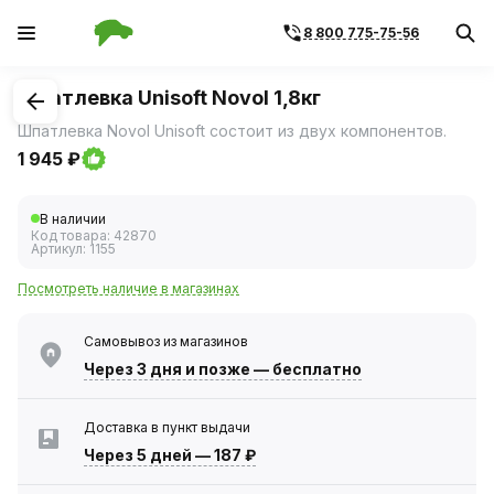
8 800 775-75-56
1
/
2
Шпатлевка Unisoft Novol 1,8кг
Шпатлевка Novol Unisoft состоит из двух компонентов.
1 945 ₽
В наличии
Код товара:
42870
Артикул:
1155
Посмотреть наличие в магазинах
Самовывоз из магазинов
Через 3 дня
и позже — бесплатно
Доставка в пункт выдачи
Через 5 дней
—
187 ₽