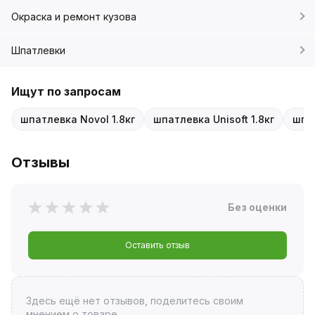
Окраска и ремонт кузова
Шпатлевки
Ищут по запросам
шпатлевка Novol 1.8кг
шпатлевка Unisoft 1.8кг
шпа
Отзывы
Без оценки
Оставить отзыв
Здесь ещё нет отзывов, поделитесь своим
мнением о товаре.