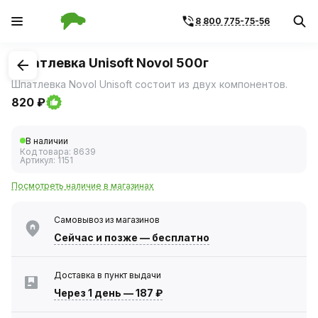
8 800 775-75-56
1
/
1
Шпатлевка Unisoft Novol 500г
Шпатлевка Novol Unisoft состоит из двух компонентов.
820 ₽
В наличии
Код товара:
8639
Артикул:
1151
Посмотреть наличие в магазинах
Самовывоз из магазинов
Сейчас
и позже — бесплатно
Доставка в пункт выдачи
Через 1 день
—
187 ₽