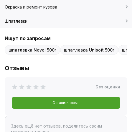
Окраска и ремонт кузова
Шпатлевки
Ищут по запросам
шпатлевка Novol 500г
шпатлевка Unisoft 500г
шпат
Отзывы
Без оценки
Оставить отзыв
Здесь ещё нет отзывов, поделитесь своим
мнением о товаре.