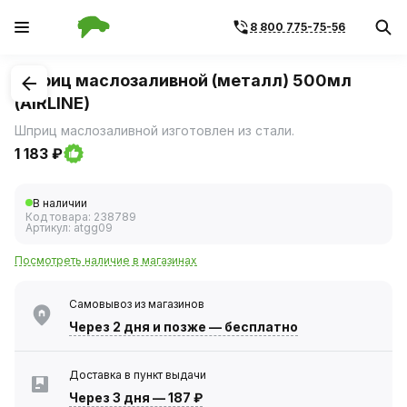
8 800 775-75-56
1
/
1
Шприц маслозаливной (металл) 500мл
(AIRLINE)
Шприц маслозаливной изготовлен из стали.
1 183 ₽
В наличии
Код товара:
238789
Артикул:
atgg09
Посмотреть наличие в магазинах
Самовывоз из магазинов
Через 2 дня
и позже — бесплатно
Доставка в пункт выдачи
Через 3 дня
—
187 ₽