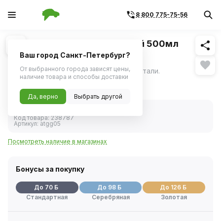
8 800 775-75-56
Похожие
1
/
1
Шприц рычажно-плунжерный 500мл
(AIRLINE)
Ваш город Санкт-Петербург?
От выбранного города зависят цены,
Шприц маслозаливной изготовлен из стали.
наличие товара и способы доставки
1 396 ₽
Да, верно
Выбрать другой
В наличии
Код товара:
238787
Артикул:
atgg05
Посмотреть наличие в магазинах
Бонусы за покупку
До 70 Б
До 98 Б
До 126 Б
Стандартная
Серебряная
Золотая