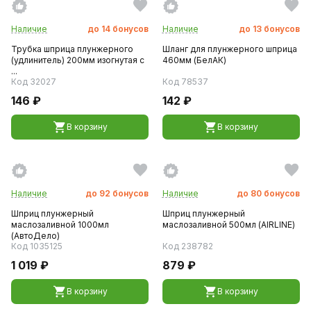
Наличие
до
14
бонусов
Наличие
до
13
бонусов
Трубка шприца плунжерного
Шланг для плунжерного шприца
(удлинитель) 200мм изогнутая с
460мм (БелАК)
...
Код 32027
Код 78537
146 ₽
142 ₽
В корзину
В корзину
Наличие
до
92
бонусов
Наличие
до
80
бонусов
Шприц плунжерный
Шприц плунжерный
маслозаливной 1000мл
маслозаливной 500мл (AIRLINE)
(АвтоДело)
Код 1035125
Код 238782
1 019 ₽
879 ₽
В корзину
В корзину