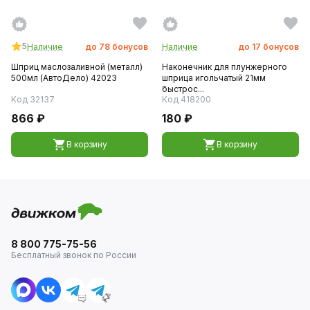
5
Наличие
до
78
бонусов
Наличие
до
17
бонусов
Шприц маслозаливной (металл)
Наконечник для плунжерного
500мл (АвтоДело) 42023
шприца игольчатый 21мм
быстрос...
Код 32137
Код 418200
866 ₽
180 ₽
В корзину
В корзину
8 800 775-75-56
Бесплатный звонок по России