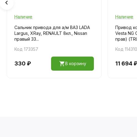
Наличие
Наличие
Сальник привода для а/м ВАЗ LADA
Привод ко
Largus, XRay, RENAULT 8кл., Nissan
Vesta NG 
правый 33...
прав) (TRIA
Код 173357
Код 11431
330 ₽
11 694 
В корзину