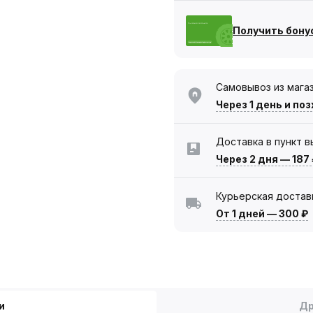
Получить бону
Самовывоз из мага
Через 1 день
и поз
Доставка в пункт 
Через 2 дня
—
187
Курьерская достав
От 1 дней
—
300 ₽
и
Др