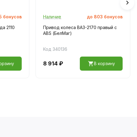
5
бонусов
Наличие
до
803
бонусов
да 2110
Привод колеса ВАЗ-2170 правый с
ABS (БелМаг)
Код 340136
8 914 ₽
орзину
В корзину