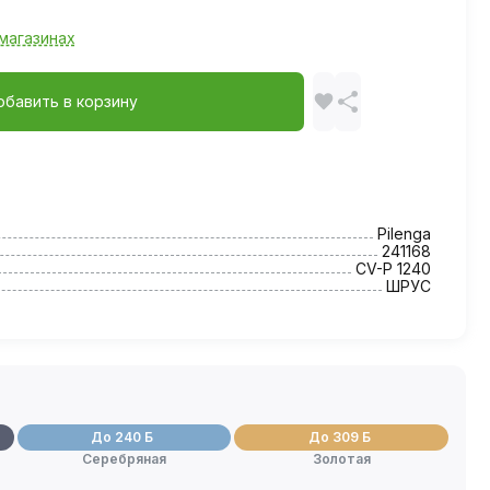
магазинах
обавить в корзину
Pilenga
241168
CV-P 1240
ШРУС
До 240 Б
До 309 Б
Серебряная
Золотая