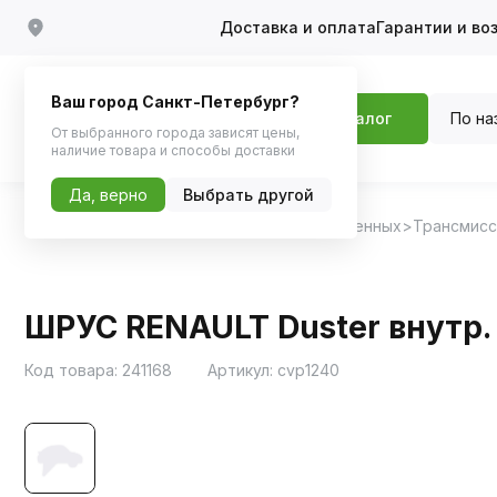
Доставка и оплата
Гарантии и во
Ваш город Санкт-Петербург?
По на
Каталог
От выбранного города зависят цены,
наличие товара и способы доставки
Да, верно
Выбрать другой
Главная
Каталог
Запчасти для отечественных
Трансмисс
ШРУС RENAULT Duster внутр. п
Код товара:
241168
Артикул:
cvp1240