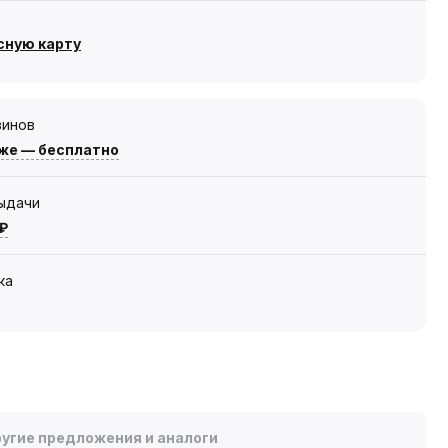
сную карту
зинов
же — бесплатно
выдачи
 ₽
ка
угие предложения и аналоги