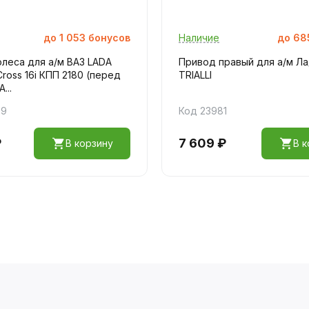
до
1 053
бонусов
Наличие
до
68
леса для а/м ВАЗ LADA
Привод правый для а/м Ла
Cross 16i КПП 2180 (перед
TRIALLI
...
09
Код 23981
₽
7 609 ₽
В корзину
В к