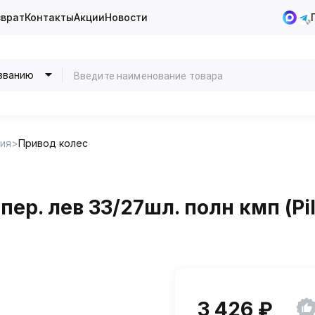
зврат
Контакты
Акции
Новости
званию
ия
Привод колес
ер. лев 33/27шл. полн кмп (Pi
3 426 ₽