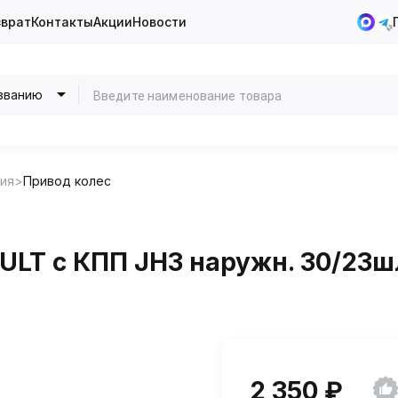
зврат
Контакты
Акции
Новости
званию
ия
Привод колес
LT с КПП JH3 наружн. 30/23шл
2 350 ₽