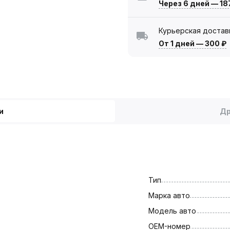
Через 6 дней
—
18
Курьерская достав
От 1 дней
—
300 ₽
и
Др
Тип
Марка авто
Модель авто
OEM-номер