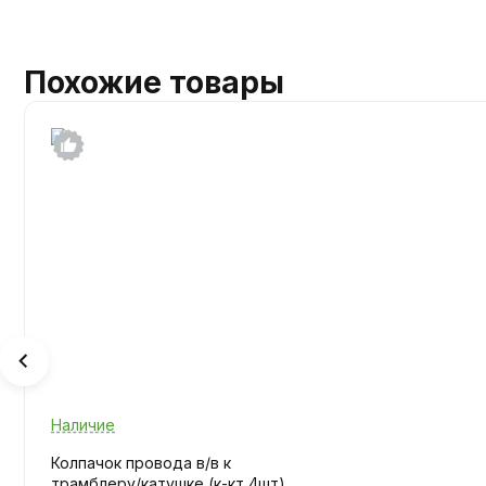
Похожие товары
Наличие
Колпачок провода в/в к
трамблеру/катушке (к-кт 4шт)