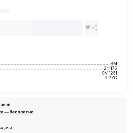
BM
241175
CV 1261
ШРУС
зинов
же — бесплатно
выдачи