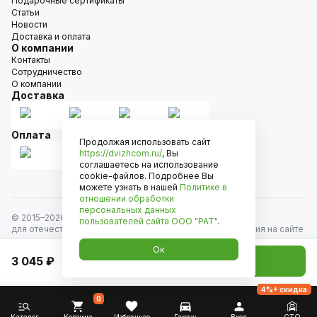
Подарочные сертификаты
Статьи
Новости
Доставка и оплата
О компании
Контакты
Сотрудничество
О компании
Доставка
Оплата
Продолжая использовать сайт
https://dvizhcom.ru/
, Вы
соглашаетесь на использование
cookie-файлов. Подробнее Вы
можете узнать в нашей
Политике в
отношении обработки
персональных данных
© 2015–
2026
Движком — сеть магазинов автозапчастей
пользователей сайта
ООО "РАТ"
.
для отечественных автомобилей и иномарок. Информация на сайте
носит исключительно информационный характер и не является
Ок
публичной офертой, определяемой положениями
3 045 ₽
Добавить в корзину
ст. 437 Гражданского кодекса РФ. Все права защищены.
4%+ скидка
0