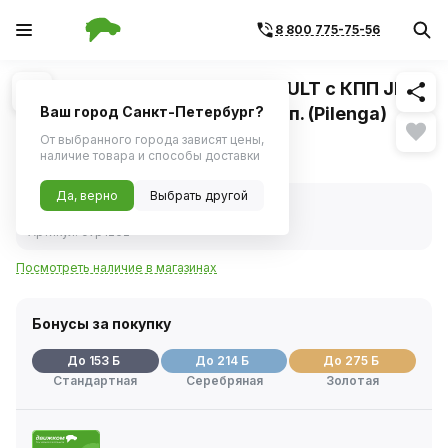
8 800 775-75-56
Похожие
1
/
2
ШРУС ВАЗ LADA Largus, RENAULT с КПП JH3
внутр. прав 23/30шл. полн кмп. (Pilenga)
Ваш город Санкт-Петербург?
От выбранного города зависят цены,
3 045 ₽
наличие товара и способы доставки
Да, верно
Выбрать другой
В наличии
Код товара:
241174
Артикул:
cvp1262
Посмотреть наличие в магазинах
Бонусы за покупку
До 153 Б
До 214 Б
До 275 Б
Стандартная
Серебряная
Золотая