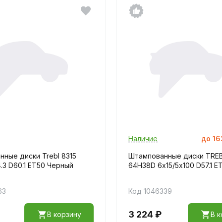
Наличие
до
16
ные диски Trebl 8315
Штампованные диски TRE
4.3 D60.1 ET50 Черный
64H38D 6х15/5х100 D57.1 E
63
Код 1046339
3 224 ₽
В корзину
В к