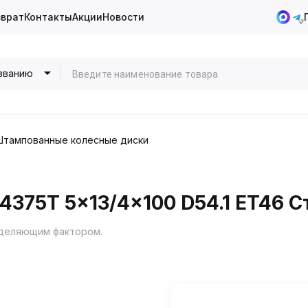
зврат
Контакты
Акции
Новости
званию
Штампованные колесные диски
375T 5x13/4x100 D54.1 ET46 С
еделяющим фактором.