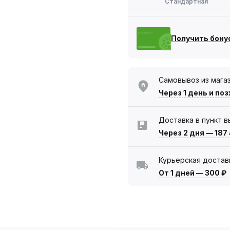
Стандартная
Получить бону
Самовывоз из мага
Через 1 день
и поз
Доставка в пункт 
Через 2 дня
—
187
Курьерская достав
От 1 дней
—
300 ₽