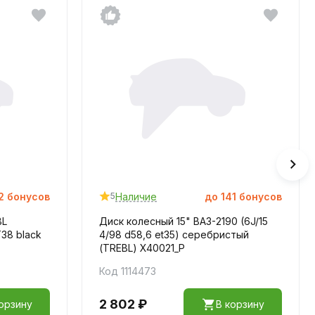
2
бонусов
Наличие
до
141
бонусов
5
BL
Диск колесный 15" ВАЗ-2190 (6J/15
T38 black
4/98 d58,6 et35) серебристый
(TREBL) X40021_P
Код 1114473
2 802 ₽
орзину
В корзину