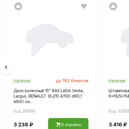
Наличие
до
162
бонусов
Наличие
Диск колесный 15" ВАЗ LADA Vesta,
Штампован
Largus, RENAULT (6J/15 4/100 d60,1
6x16/5x11
et50) се...
Код 99599
Код 10215
3 238 ₽
3 416 ₽
В корзину