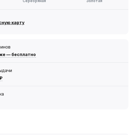
Серебряная
Золотая
сную карту
зинов
же — бесплатно
выдачи
 ₽
ка