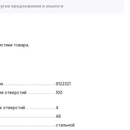
угие предложения и аналоги
стики товара.
ля
9122321
я отверстий 
100
х отверстий
4
46
стальной