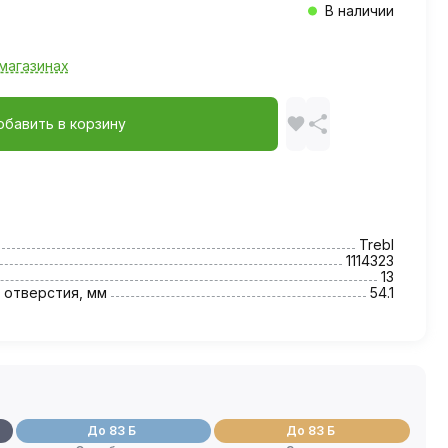
В наличии
магазинах
обавить в корзину
Trebl
1114323
13
 отверстия, мм
54.1
До 83 Б
До 83 Б