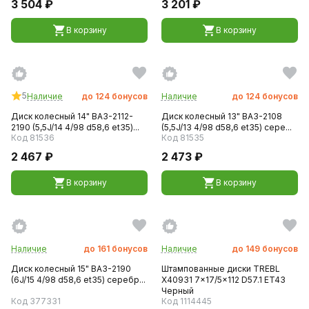
3 504 ₽
3 201 ₽
В корзину
В корзину
5
Наличие
до
124
бонусов
Наличие
до
124
бонусов
Диск колесный 14" ВАЗ-2112-
Диск колесный 13" ВАЗ-2108
2190 (5,5J/14 4/98 d58,6 et35)...
(5,5J/13 4/98 d58,6 et35) сере...
Код 81536
Код 81535
2 467 ₽
2 473 ₽
В корзину
В корзину
Наличие
до
161
бонусов
Наличие
до
149
бонусов
Диск колесный 15" ВАЗ-2190
Штампованные диски TREBL
(6J/15 4/98 d58,6 et35) серебр...
X40931 7x17/5x112 D57.1 ET43
Черный
Код 377331
Код 1114445