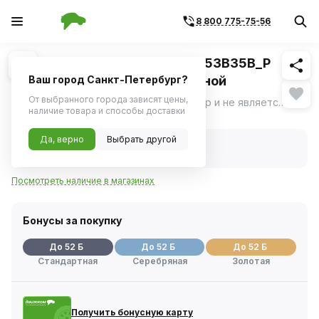
8 800 775-75-56
Похожие
1
/
1
Штампованные диски TREBL 53B35B_P
5x14/4x98 D58.6 ET35 Стальной
Ваш город Санкт-Петербург?
От выбранного города зависят цены,
Фото носит ознакомительный характер и не является определяющим фактором.
ещё
наличие товара и способы доставки
Нет в наличии
Да, верно
Выбрать другой
Нет в наличии
Код товара:
1114455
Посмотреть наличие в магазинах
Бонусы за покупку
До 52 Б
До 52 Б
До 52 Б
Стандартная
Серебряная
Золотая
Получить бонусную карту