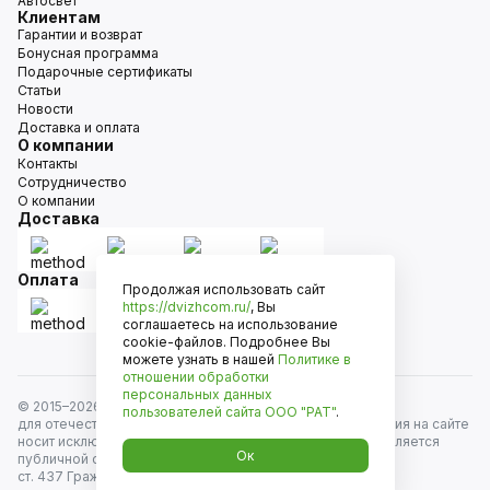
Автосвет
Клиентам
Гарантии и возврат
Бонусная программа
Подарочные сертификаты
Статьи
Новости
Доставка и оплата
О компании
Контакты
Сотрудничество
О компании
Доставка
Оплата
Продолжая использовать сайт
https://dvizhcom.ru/
, Вы
соглашаетесь на использование
cookie-файлов. Подробнее Вы
можете узнать в нашей
Политике в
отношении обработки
персональных данных
© 2015–
2026
Движком — сеть магазинов автозапчастей
пользователей сайта
ООО "РАТ"
.
для отечественных автомобилей и иномарок. Информация на сайте
носит исключительно информационный характер и не является
Ок
публичной офертой, определяемой положениями
ст. 437 Гражданского кодекса РФ. Все права защищены.