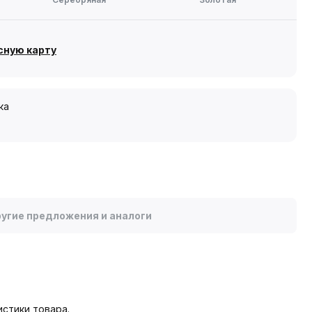
сную карту
ка
угие предложения и аналоги
стики товара.