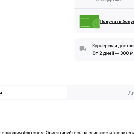
Получить бону
Курьерская достав
От 2 дней
—
300 ₽
и
Др
деляющим фактором. Ориентируйтесь на описание и характери