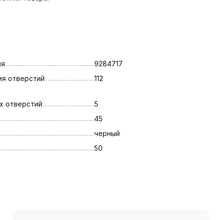
ля
9284717
я отверстий 
112
х отверстий
5
45
черный
50