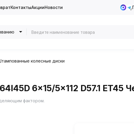
зврат
Контакты
Акции
Новости
званию
Штампованные колесные диски
4I45D 6x15/5x112 D57.1 ET45 
еделяющим фактором.