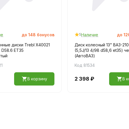
ие
до
148
бонусов
Наличие
до
12
5
ные диски Trebl X40021
Диск колесный 13" ВАЗ-21
 D58.6 ET35
(5,5J/13 4/98 d58,6 et35) ч
тый
(АвтоВАЗ)
21
Код 81534
2 398 ₽
В корзину
В к