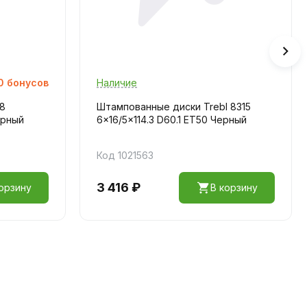
0
бонусов
Наличие
08
Штампованные диски Trebl 8315
ерный
6x16/5x114.3 D60.1 ET50 Черный
Код 1021563
3 416 ₽
орзину
В корзину