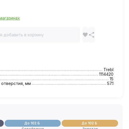
магазинах
я добавить в корзину
Trebl
1114420
15
 отверстия, мм
57.1
До 102 Б
До 102 Б
Серебряная
Золотая