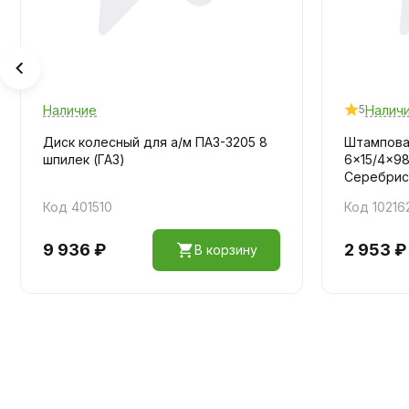
Наличие
Налич
5
Диск колесный для а/м ПАЗ-3205 8
Штампован
шпилек (ГАЗ)
6x15/4x98
Серебрис
Код 401510
Код 10216
9 936 ₽
2 953 ₽
В корзину