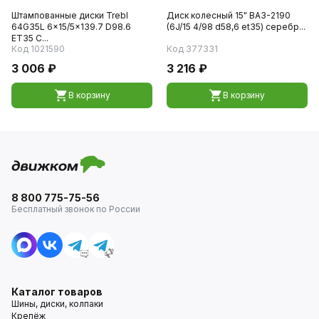
Штампованные диски Trebl
Диск колесный 15" ВАЗ-2190
64G35L 6x15/5x139.7 D98.6
(6J/15 4/98 d58,6 et35) серебр...
ET35 С...
Код 1021590
Код 377331
3 006 ₽
3 216 ₽
В корзину
В корзину
8 800 775-75-56
Бесплатный звонок по России
Каталог товаров
Шины, диски, колпаки
Крепёж