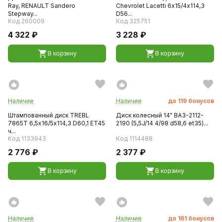
Ray, RENAULT Sandero
Chevrolet Lacetti 6х15/4х114,3
Stepway...
D56...
Код 260009
Код 325751
4 322 ₽
3 228 ₽
В корзину
В корзину
Наличие
Наличие
до
119
бонусов
Штампованный диск TREBL
Диск колесный 14" ВАЗ-2112-
7865T 6,5х16/5х114,3 D60,1 ET45
2190 (5,5J/14 4/98 d58,6 et35)...
ч...
Код 1133943
Код 1114488
2 776 ₽
2 377 ₽
В корзину
В корзину
Наличие
Наличие
до
161
бонусов