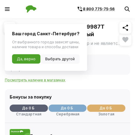
8 800 775-75-56
Похожие
1
/
1
Штампованные диски TREBL 9987T
7x17/5x114.3 D60.1 ET39 Черный
Ваш город Санкт-Петербург?
От выбранного города зависят цены,
Фото носит ознакомительный характер и не является определяющим фактором.
ещё
наличие товара и способы доставки
Нет в наличии
Да, верно
Выбрать другой
Нет в наличии
Код товара:
1114423
Артикул:
9284724
Посмотреть наличие в магазинах
Бонусы за покупку
До 0 Б
До 0 Б
До 0 Б
Стандартная
Серебряная
Золотая