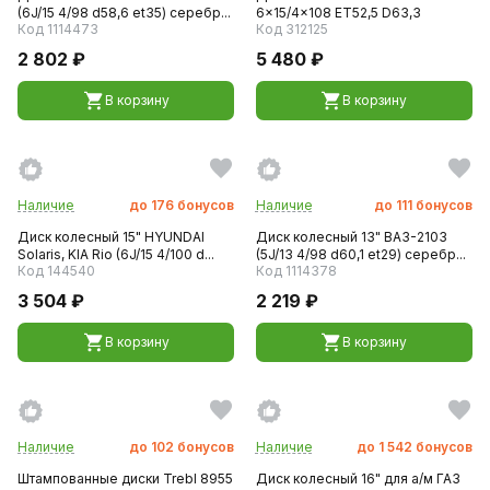
(6J/15 4/98 d58,6 et35) серебр...
6x15/4x108 ET52,5 D63,3
Код 1114473
Код 312125
2 802 ₽
5 480 ₽
В корзину
В корзину
Наличие
до
176
бонусов
Наличие
до
111
бонусов
Диск колесный 15" HYUNDAI
Диск колесный 13" ВАЗ-2103
Solaris, KIA Rio (6J/15 4/100 d...
(5J/13 4/98 d60,1 et29) серебр...
Код 144540
Код 1114378
3 504 ₽
2 219 ₽
В корзину
В корзину
Наличие
до
102
бонусов
Наличие
до
1 542
бонусов
Штампованные диски Trebl 8955
Диск колесный 16" для а/м ГАЗ