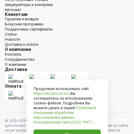
Аккумуляторы и электрика
Автосвет
Клиентам
Гарантии и возврат
Бонусная программа
Подарочные сертификаты
Статьи
Новости
Доставка и оплата
О компании
Контакты
Сотрудничество
О компании
Доставка
Оплата
Продолжая использовать сайт
https://dvizhcom.ru/
, Вы
соглашаетесь на использование
cookie-файлов. Подробнее Вы
можете узнать в нашей
Политике в
отношении обработки
персональных данных
© 2015–
2026
Движком — сеть магазинов автозапчастей
пользователей сайта
ООО "РАТ"
.
для отечественных автомобилей и иномарок. Информация на сайте
носит исключительно информационный характер и не является