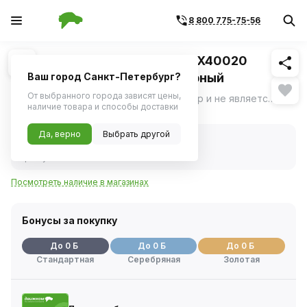
8 800 775-75-56
Похожие
1
/
1
Штампованные диски TREBL X40020
6.5x16/5x114.3 D67.1 ET35 Черный
Ваш город Санкт-Петербург?
От выбранного города зависят цены,
Фото носит ознакомительный характер и не является определяющим фактором.
ещё
наличие товара и способы доставки
Нет в наличии
Да, верно
Выбрать другой
Нет в наличии
Код товара:
1114421
Артикул:
9284721
Посмотреть наличие в магазинах
Бонусы за покупку
До 0 Б
До 0 Б
До 0 Б
Стандартная
Серебряная
Золотая