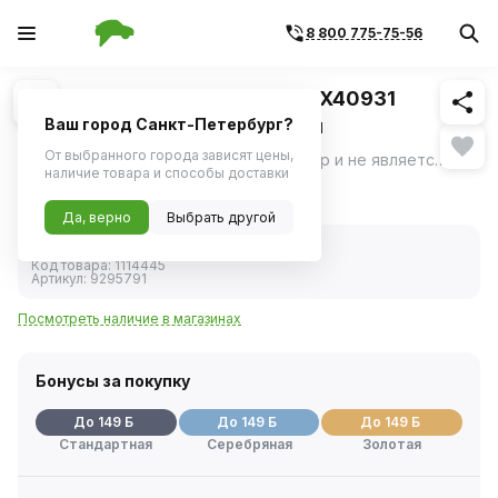
8 800 775-75-56
Похожие
1
/
1
Штампованные диски TREBL X40931
7x17/5x112 D57.1 ET43 Черный
Ваш город Санкт-Петербург?
От выбранного города зависят цены,
Фото носит ознакомительный характер и не является определяющим фактором.
ещё
наличие товара и способы доставки
4 953 ₽
Да, верно
Выбрать другой
В наличии
Код товара:
1114445
Артикул:
9295791
Посмотреть наличие в магазинах
Бонусы за покупку
До 149 Б
До 149 Б
До 149 Б
Стандартная
Серебряная
Золотая