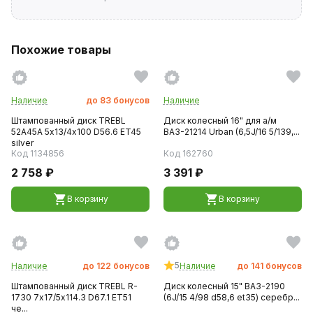
Похожие товары
Наличие
до
83
бонусов
Наличие
Штампованный диск TREBL
Диск колесный 16" для а/м
52A45A 5х13/4х100 D56.6 ET45
ВАЗ-21214 Urban (6,5J/16 5/139,...
silver
Код 1134856
Код 162760
2 758 ₽
3 391 ₽
В корзину
В корзину
5
Наличие
до
122
бонусов
Наличие
до
141
бонусов
Штампованный диск TREBL R-
Диск колесный 15" ВАЗ-2190
1730 7х17/5х114.3 D67.1 ET51
(6J/15 4/98 d58,6 et35) серебр...
че...