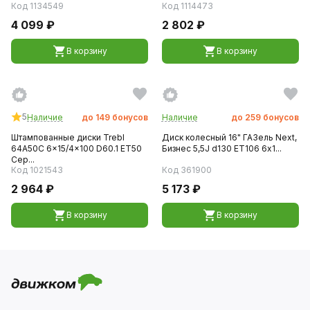
Код 1134549
Код 1114473
4 099 ₽
2 802 ₽
В корзину
В корзину
5
Наличие
до
149
бонусов
Наличие
до
259
бонусов
Штампованные диски Trebl
Диск колесный 16" ГАЗель Next,
64A50C 6x15/4x100 D60.1 ET50
Бизнес 5,5J d130 ET106 6х1...
Сер...
Код 1021543
Код 361900
2 964 ₽
5 173 ₽
В корзину
В корзину