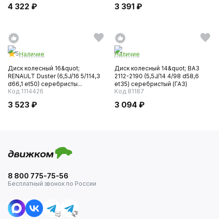
4 322 ₽
3 391 ₽
5
Наличие
Наличие
Диск колесный 16&quot;
Диск колесный 14&quot; ВАЗ
RENAULT Duster (6,5J/16 5/114,3
2112-2190 (5,5J/14 4/98 d58,6
d66,1 et50) серебристы...
et35) серебристый (ГАЗ)
Код 1114426
Код 81187
3 523 ₽
3 094 ₽
8 800 775-75-56
Бесплатный звонок по России