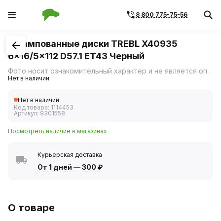
8 800 775-75-56
1
/
1
Штампованные диски TREBL X40935
6x16/5x112 D57.1 ET43 Черный
Фото носит ознакомительный характер и не является определяющим фактором.
Нет в наличии
Нет в наличии
Код товара:
1114453
Артикул:
9301558
Посмотреть наличие в магазинах
Курьерская доставка
От 1 дней
—
300 ₽
О товаре