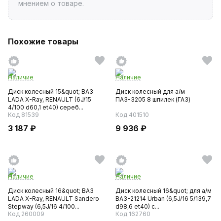
мнением о товаре.
Похожие товары
Наличие
Наличие
Диск колесный 15&quot; ВАЗ
Диск колесный для а/м
LADA X-Ray, RENAULT (6J/15
ПАЗ-3205 8 шпилек (ГАЗ)
4/100 d60,1 et40) сереб...
Код 81539
Код 401510
3 187 ₽
9 936 ₽
Наличие
Наличие
Диск колесный 16&quot; ВАЗ
Диск колесный 16&quot; для а/м
LADA X-Ray, RENAULT Sandero
ВАЗ-21214 Urban (6,5J/16 5/139,7
Stepway (6,5J/16 4/100...
d98,6 et40) с...
Код 260009
Код 162760