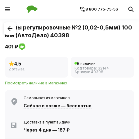
8 800 775-75-56
1
/
1
Щупы регулировочные №2 (0,02-0,5мм) 100
мм (АвтоДело) 40398
401 ₽
4.5
В наличии
Код товара:
32144
2 отзыва
Артикул:
40398
Посмотреть наличие в магазинах
Самовывоз из магазинов
Сейчас
и позже — бесплатно
Доставка в пункт выдачи
Через 4 дня
—
187 ₽