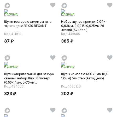
Наличие
Наличие
Щупы тестера с зажимом типа
Набор щупов прямых 0,04-
«крокодил» REX10 REXANT
0,63мм, 0,0015-0,025мм 26
лезвий (AV Steel)
Код 411918
Код 445505
87 ₽
385 ₽
Наличие
Наличие
Щуп измерительный для зазора
Щупы комплект №4 70мм (0,1-
свечей, набор 8пр., блистер
1,0мм) блистер (АвтоДело)
(0,55-1,1мм, L-75мм,...
Код 434656
Код 1035156
323 ₽
202 ₽