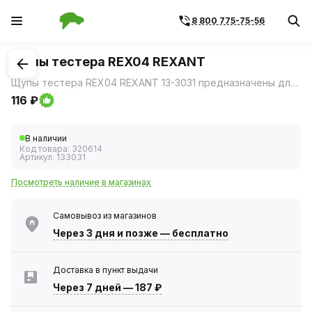
8 800 775-75-56
1
/
3
Щупы тестера REX04 REXANT
Щупы тестера REX04 REXANT 13-3031 предназначены для подключения к тестерам и токовым клещам с коротким посадочным гнездом, серий MASTECH, PROconnect, 830, 832, 838 и т.
116 ₽
В наличии
Код товара:
320614
Артикул:
133031
Посмотреть наличие в магазинах
Самовывоз из магазинов
Через 3 дня
и позже — бесплатно
Доставка в пункт выдачи
Через 7 дней
—
187 ₽