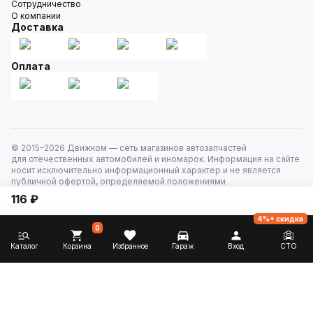
Сотрудничество
О компании
Доставка
Оплата
© 2015–
2026
Движком — сеть магазинов автозапчастей
для отечественных автомобилей и иномарок. Информация на сайте
носит исключительно информационный характер и не является
публичной офертой, определяемой положениями
ст. 437 Гражданского кодекса РФ. Все права защищены.
116 ₽
4%+ скидка
0
Каталог
Корзина
Избранное
Гараж
Вход
СТО