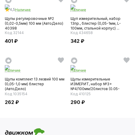
4,5
Наличие
Наличие
Щупы регулировочные №2
Щуп измерительный, набор
(0,02-0,5мм) 100 мм (АвтоДело)
13пр., блистер (0,05-1мм, L-
40398
100мм, стальной корпус) ...
Код 32144
Код 434658
401 ₽
342 ₽
Наличие
Наличие
Щупы комплект 13 лезвий 100 мм
Щупы измерительные
(0,05-1,0 мм) блистер
ИЗМЕРИТ, набор №3+
(АвтоДело)
№4/100мм/20листов (0.05-
1.0мм)
Код 1035154
Код 410125
262 ₽
290 ₽