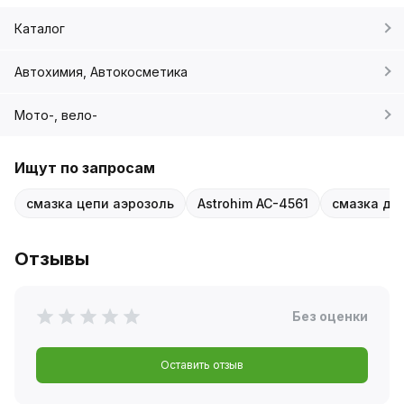
Каталог
Автохимия, Автокосметика
Мото-, вело-
Ищут по запросам
смазка цепи аэрозоль
Astrohim AC-4561
смазка дл
Отзывы
Без оценки
Оставить отзыв