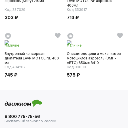
аэрозоль (Kerry) 210мл
LAVR MOTOLINE аэрозоль
400мл
Код 237029
Код 353917
303 ₽
713 ₽
Наличие
Наличие
Внутренний консервант
Очиститель цепи и механизмов
двигателя LAVR MOTOLINE 400
мотоциклов аэрозоль (ВМП-
мл
АВТО) 650мл 8410
Код 404202
Код 83830
745 ₽
575 ₽
8 800 775-75-56
Бесплатный звонок по России