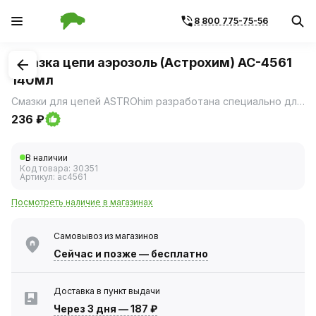
8 800 775-75-56
1
/
1
Смазка цепи аэрозоль (Астрохим) AC-4561
140мл
Смазки для цепей ASTROhim разработана специально для приводных цепей.
236 ₽
В наличии
Код товара:
30351
Артикул:
ac4561
Посмотреть наличие в магазинах
Самовывоз из магазинов
Сейчас
и позже — бесплатно
Доставка в пункт выдачи
Через 3 дня
—
187 ₽