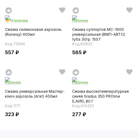
5
Наличие
Наличие
Смазка силиконовая аэрозоль
Смазка суппортов МС-1600
(Runway) 400мл
универсальная (ВМП-АВТО)
туба 30гр. 1507
Код 72990
Код 83832
557 ₽
565 ₽
Наличие
Наличие
Смазка универсальная Мастер-
Смазка высокотемпературная
ключ аэрозоль (Агат) 400мл
синяя Gradus 350 PROline
(LAVR), 80 Г
Код 1171
Код 414320
323 ₽
277 ₽