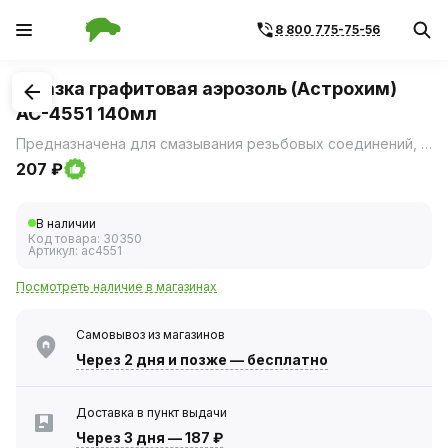
8 800 775-75-56
1
/
1
Смазка графитовая аэрозоль (Астрохим)
AC-4551 140мл
Предназначена для смазывания резьбовых соединений, открытых зубчатых передач, домкратов, запорной арматуры и прочего индустриального оборудования.
207 ₽
В наличии
Код товара:
30350
Артикул:
ac4551
Посмотреть наличие в магазинах
Самовывоз из магазинов
Через 2 дня
и позже — бесплатно
Доставка в пункт выдачи
Через 3 дня
—
187 ₽