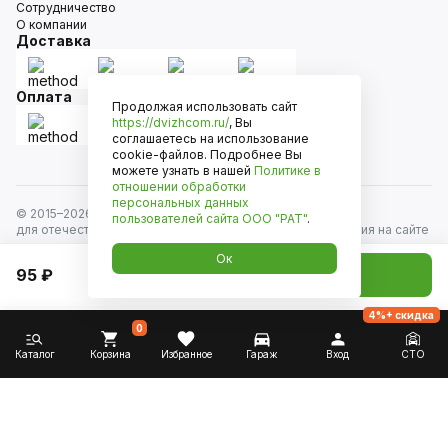
Сотрудничество
О компании
Доставка
Оплата
Продолжая использовать сайт
https://dvizhcom.ru/
, Вы
соглашаетесь на использование
cookie-файлов. Подробнее Вы
можете узнать в нашей
Политике в
отношении обработки
персональных данных
© 2015–
2026
Движком — сеть магазинов автозапчастей
пользователей сайта
ООО "РАТ"
.
для отечественных автомобилей и иномарок. Информация на сайте
носит исключительно информационный характер и не является
Ок
публичной офертой, определяемой положениями
95 ₽
Добавить в корзину
ст. 437 Гражданского кодекса РФ. Все права защищены.
4%+ скидка
0
Каталог
Корзина
Избранное
Гараж
Вход
СТО