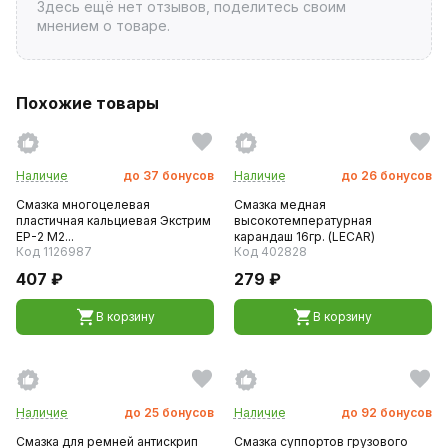
Здесь ещё нет отзывов, поделитесь своим
мнением о товаре.
Похожие товары
Наличие
до
37
бонусов
Наличие
до
26
бонусов
Смазка многоцелевая
Смазка медная
пластичная кальциевая Экстрим
высокотемпературная
ЕР-2 М2...
карандаш 16гр. (LECAR)
Код 1126987
Код 402828
407 ₽
279 ₽
В корзину
В корзину
Наличие
до
25
бонусов
Наличие
до
92
бонусов
Смазка для ремней антискрип
Смазка суппортов грузового