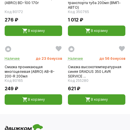
(ABRO) BD-100 170г
транспорта туба 200мл (ВМП-
АВТО)
Код 80172
Код 350765
276 ₽
1 012 ₽
В корзину
В корзину
Наличие
до
23
бонусов
Наличие
до
56
бонусов
Смазка проникающая
Смазка высокотемпературная
многоцелевая (ABRO) AB-8-
синяя GRADUS 350 LAVR
200-R 200мл
SERVICE ...
Код 80165
Код 255280
249 ₽
621 ₽
В корзину
В корзину