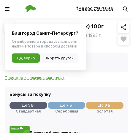
8 800 775-75-56
Похожие
1
/
1
Смазка графитовая туба (Felix) 100г
Ваш город Санкт-Петербург?
Компания «Тосол-Синтез» - основана в 1993 г.
От выбранного города зависят цены,
95 ₽
наличие товара и способы доставки
Да, верно
Выбрать другой
В наличии
Код товара:
214907
Артикул:
411040086
Посмотреть наличие в магазинах
Бонусы за покупку
До 5 Б
До 7 Б
До 9 Б
Стандартная
Серебряная
Золотая
Получить бонусную карту