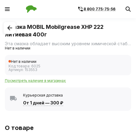
8 800 775-75-56
1
/
1
Смазка MOBIL Mobilgrease ХHP 222
литиевая 400г
Эта смазка обладает высоким уровнем химической стабильности и обеспечивает надежную защиту от коррозии.Она рекомендована для индустриального и автомобильного применения в антифрикционных подшипниках, компонентах шасси, крестовинах карданов, шаровых соединениях и подшипниках ступиц автомобилей с дисковыми тормозами.
Нет в наличии
Нет в наличии
Код товара:
6025
Артикул:
153553
Посмотреть наличие в магазинах
Курьерская доставка
От 1 дней
—
300 ₽
О товаре