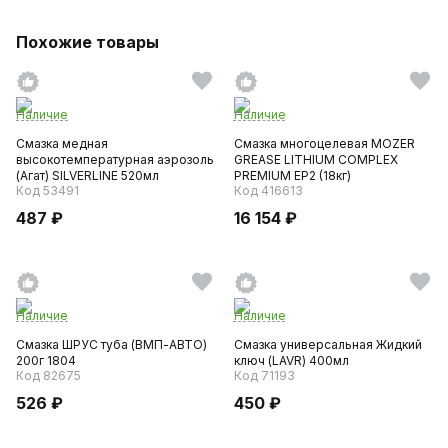
Похожие товары
Наличие
Наличие
Смазка медная
Смазка многоцелевая МОZER
высокотемпературная аэрозоль
GREASE LITHIUM COMPLEX
(Агат) SILVERLINE 520мл
PREMIUM EP2 (18кг)
Код 53491
Код 416613
487 ₽
16 154 ₽
Наличие
Наличие
Смазка ШРУС туба (ВМП-АВТО)
Смазка универсальная Жидкий
200г 1804
ключ (LAVR) 400мл
Код 82675
Код 71193
526 ₽
450 ₽