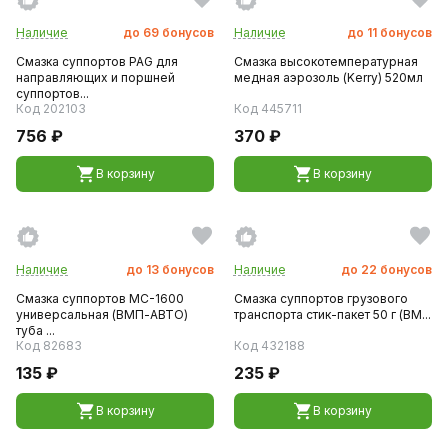
Наличие
до
69
бонусов
Наличие
до
11
бонусов
Смазка суппортов PAG для
Смазка высокотемпературная
направляющих и поршней
медная аэрозоль (Kerry) 520мл
суппортов...
Код 202103
Код 445711
756 ₽
370 ₽
В корзину
В корзину
Наличие
до
13
бонусов
Наличие
до
22
бонусов
Смазка суппортов МС-1600
Смазка суппортов грузового
универсальная (ВМП-АВТО)
транспорта стик-пакет 50 г (ВМ...
туба ...
Код 82683
Код 432188
135 ₽
235 ₽
В корзину
В корзину