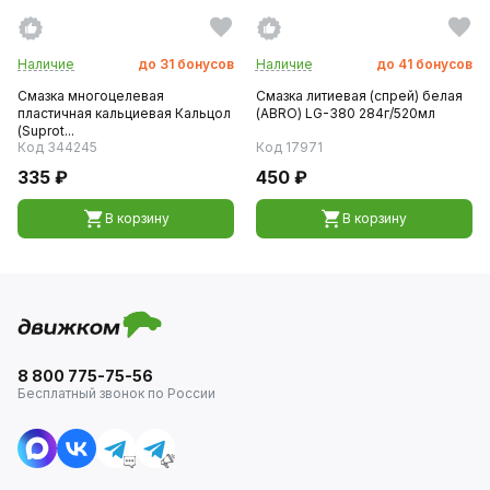
Наличие
до
31
бонусов
Наличие
до
41
бонусов
Смазка многоцелевая
Смазка литиевая (спрей) белая
пластичная кальциевая Кальцол
(ABRO) LG-380 284г/520мл
(Suprot...
Код 344245
Код 17971
335 ₽
450 ₽
В корзину
В корзину
8 800 775-75-56
Бесплатный звонок по России