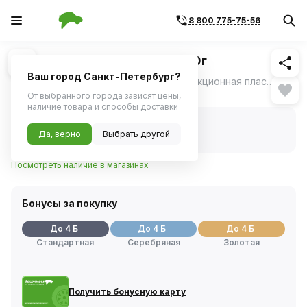
8 800 775-75-56
Похожие
1
/
1
Смазка OILRIGHT ШРУС-4 300г
Ваш город Санкт-Петербург?
Универсальная, водостойкая, антифрикционная пластичная смазка.
ещё
Нет в наличии
От выбранного города зависят цены,
наличие товара и способы доставки
Нет в наличии
Код товара:
4489
Да, верно
Выбрать другой
Артикул:
6092
Посмотреть наличие в магазинах
Бонусы за покупку
До 4 Б
До 4 Б
До 4 Б
Стандартная
Серебряная
Золотая
Получить бонусную карту