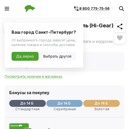
8 800 775-75-56
Похожие
1
/
1
Смазка проникающая аэрозоль (Hi-Gear)
HG5509 140г
Ваш город Санкт-Петербург?
От выбранного города зависят цены,
Применяется для смазки, защиты от влаги и коррозии, разъединения заклинивших и примерзших металлических деталей, удаления сложных загрязнений.
ещё
наличие товара и способы доставки
Нет в наличии
Да, верно
Выбрать другой
Нет в наличии
Код товара:
97722
Артикул:
hg5509
Посмотреть наличие в магазинах
Бонусы за покупку
До 14 Б
До 14 Б
До 14 Б
Стандартная
Серебряная
Золотая