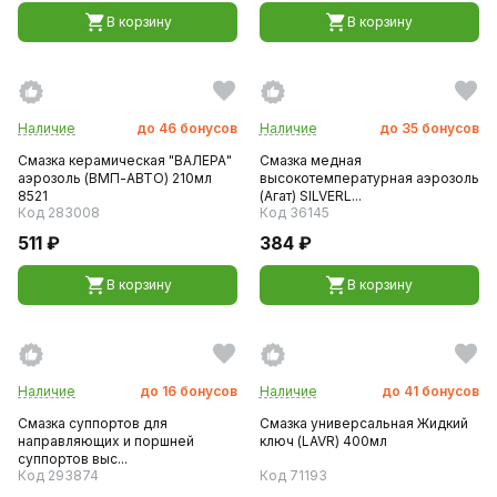
В корзину
В корзину
Наличие
до
46
бонусов
Наличие
до
35
бонусов
Смазка керамическая "ВАЛЕРА"
Смазка медная
аэрозоль (ВМП-АВТО) 210мл
высокотемпературная аэрозоль
8521
(Агат) SILVERL...
Код 283008
Код 36145
511 ₽
384 ₽
В корзину
В корзину
Наличие
до
16
бонусов
Наличие
до
41
бонусов
Смазка суппортов для
Смазка универсальная Жидкий
направляющих и поршней
ключ (LAVR) 400мл
суппортов выс...
Код 293874
Код 71193