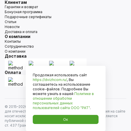
Клиентам
Гарантии и возврат
Бонусная программа
Подарочные сертификаты
Статьи
Новости
Доставка и оплата
О компании
Контакты
Сотрудничество
О компании
Доставка
Оплата
Продолжая использовать сайт
https://dvizhcom.ru/
, Вы
соглашаетесь на использование
cookie-файлов. Подробнее Вы
можете узнать в нашей
Политике в
отношении обработки
персональных данных
© 2015–
2026
Движком — сеть магазинов автозапчастей
пользователей сайта
ООО "РАТ"
.
для отечественных автомобилей и иномарок. Информация на сайте
носит исключительно информационный характер и не является
Ок
публичной офертой, определяемой положениями
ст. 437 Гражданского кодекса РФ. Все права защищены.