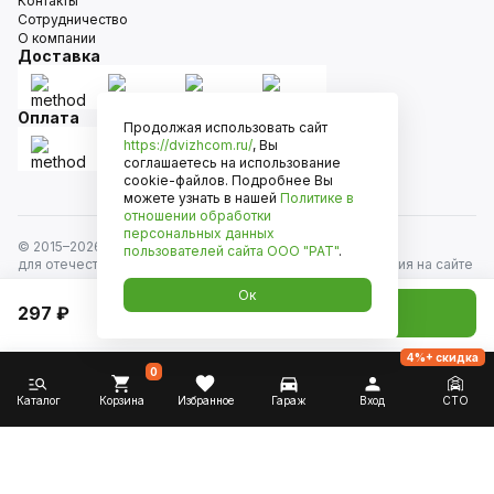
Контакты
Сотрудничество
О компании
Доставка
Оплата
Продолжая использовать сайт
https://dvizhcom.ru/
, Вы
соглашаетесь на использование
cookie-файлов. Подробнее Вы
можете узнать в нашей
Политике в
отношении обработки
персональных данных
© 2015–
2026
Движком — сеть магазинов автозапчастей
пользователей сайта
ООО "РАТ"
.
для отечественных автомобилей и иномарок. Информация на сайте
носит исключительно информационный характер и не является
Ок
публичной офертой, определяемой положениями
297 ₽
Добавить в корзину
ст. 437 Гражданского кодекса РФ. Все права защищены.
4%+ скидка
0
Каталог
Корзина
Избранное
Гараж
Вход
СТО