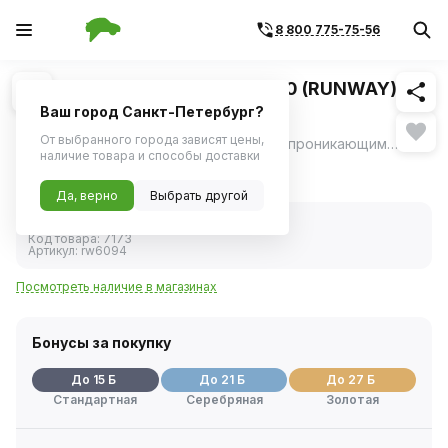
8 800 775-75-56
Похожие
1
/
1
Смазка универсальная RW-40 (RUNWAY)
100мл
Ваш город Санкт-Петербург?
От выбранного города зависят цены,
Обладая отличными смазывающими и проникающими свойствами, широко используется в автомобилях и в быту, помогая деталям механизмов работать эффективно и исправно.
ещё
наличие товара и способы доставки
297 ₽
Да, верно
Выбрать другой
В наличии
Код товара:
7173
Артикул:
rw6094
Посмотреть наличие в магазинах
Бонусы за покупку
До 15 Б
До 21 Б
До 27 Б
Стандартная
Серебряная
Золотая