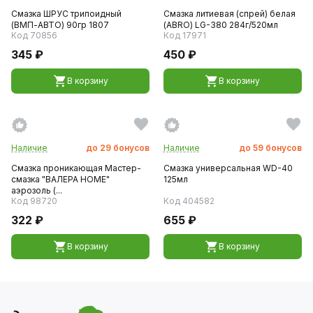
Смазка ШРУС трипоидный
Смазка литиевая (спрей) белая
(ВМП-АВТО) 90гр 1807
(ABRO) LG-380 284г/520мл
Код 70856
Код 17971
345 ₽
450 ₽
В корзину
В корзину
Наличие
до
29
бонусов
Наличие
до
59
бонусов
Смазка проникающая Мастер-
Смазка универсальная WD-40
смазка "ВАЛЕРА HOME"
125мл
аэрозоль (...
Код 98720
Код 404582
322 ₽
655 ₽
В корзину
В корзину