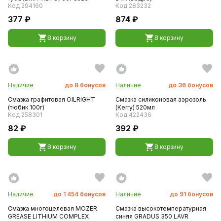
Код 294160
Код 283232
377 ₽
874 ₽
В корзину
В корзину
Наличие
до
8
бонусов
Наличие
до
36
бонусов
Смазка графитовая OILRIGHT
Смазка силиконовая аэрозоль
(тюбик 100г)
(Kerry) 520мл
Код 258301
Код 422436
82 ₽
392 ₽
В корзину
В корзину
Наличие
до
1 454
бонусов
Наличие
до
91
бонусов
Смазка многоцелевая МОZER
Смазка высокотемпературная
GREASE LITHIUM COMPLEX
синяя GRADUS 350 LAVR