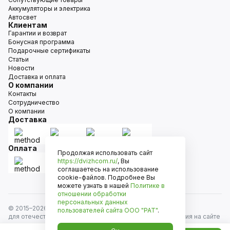
Аккумуляторы и электрика
Автосвет
Клиентам
Гарантии и возврат
Бонусная программа
Подарочные сертификаты
Статьи
Новости
Доставка и оплата
О компании
Контакты
Сотрудничество
О компании
Доставка
Оплата
Продолжая использовать сайт
https://dvizhcom.ru/
, Вы
соглашаетесь на использование
cookie-файлов. Подробнее Вы
можете узнать в нашей
Политике в
отношении обработки
персональных данных
© 2015–
2026
Движком — сеть магазинов автозапчастей
пользователей сайта
ООО "РАТ"
.
для отечественных автомобилей и иномарок. Информация на сайте
носит исключительно информационный характер и не является