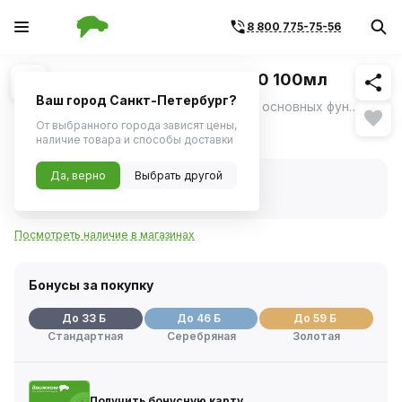
8 800 775-75-56
Похожие
1
/
1
Смазка универсальная WD-40 100мл
Ваш город Санкт-Петербург?
WD40 может выполнять следующие 5 основных функций: 1.
ещё
От выбранного города зависят цены,
645 ₽
наличие товара и способы доставки
Да, верно
Выбрать другой
В наличии
Код товара:
7172
Артикул:
wd0000
Посмотреть наличие в магазинах
Бонусы за покупку
До 33 Б
До 46 Б
До 59 Б
Стандартная
Серебряная
Золотая
Получить бонусную карту