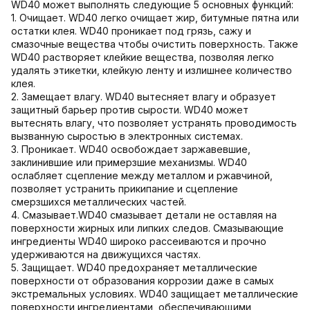
WD40 может выполнять следующие 5 основных функций:
1. Очищает. WD40 легко очищает жир, битумные пятна или
остатки клея. WD40 проникает под грязь, сажу и
смазочные вещества чтобы очистить поверхность. Также
WD40 растворяет клейкие вещества, позволяя легко
удалять этикетки, клейкую ленту и излишнее количество
клея.
2. Замещает влагу. WD40 вытесняет влагу и образует
защитный барьер против сырости. WD40 может
вытеснять влагу, что позволяет устранять проводимость
вызванную сыростью в электронных системах.
3. Проникает. WD40 освобождает заржавевшие,
заклинившие или примерзшие механизмы. WD40
ослабляет сцепление между металлом и ржавчиной,
позволяет устранить прикипание и сцепление
смерзшихся металлических частей.
4. Смазывает.WD40 смазывает детали не оставляя на
поверхности жирных или липких следов. Смазывающие
ингредиенты WD40 широко рассеиваются и прочно
удерживаются на движущихся частях.
5. Защищает. WD40 предохраняет металлические
поверхности от образования коррозии даже в самых
экстремальных условиях. WD40 защищает металлические
поверхности ингредиентами, обеспечивающими