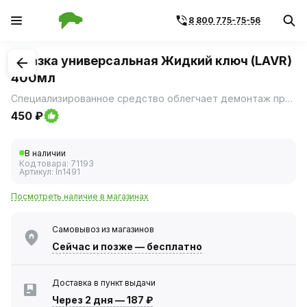
8 800 775-75-56
1
/
2
Смазка универсальная Жидкий ключ (LAVR)
400мл
Специализированное средство облегчает демонтаж прикипевших и приржавевших соединений и узлов.
450 ₽
В наличии
Код товара:
71193
Артикул:
ln1491
Посмотреть наличие в магазинах
Самовывоз из магазинов
Сейчас
и позже — бесплатно
Доставка в пункт выдачи
Через 2 дня
—
187 ₽