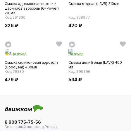
Смазка адгезионная петель и
Смазка медная (LAVR) 210мл
шарниров аэрозоль (G-Power)
210мл
Код 291390
Код 268977
326 ₽
420 ₽
5
Наличие
Наличие
Смазка силиконовая аэрозоль
Смазка цепи Белая (LAVR) 400
(Goodyear) 400мл
мл
Код 78280
Код 399396
479 ₽
534 ₽
8 800 775-75-56
Бесплатный звонок по России