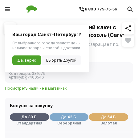
8 800 775-75-56
Похожие
1
/
2
Смазка универсальная Жидкий ключ с
дисульфидом молибдена аэрозоль (Carville
Ваш город Санкт-Петербург?
Racing) 400мл
От выбранного города зависят цены,
Эффективно растворяет ржавчину и возвращает подвижность механизмам.
ещё
наличие товара и способы доставки
599 ₽
Да, верно
Выбрать другой
В наличии
Код товара:
331679
Артикул:
g7400546
Посмотреть наличие в магазинах
Бонусы за покупку
До 30 Б
До 42 Б
До 54 Б
Стандартная
Серебряная
Золотая