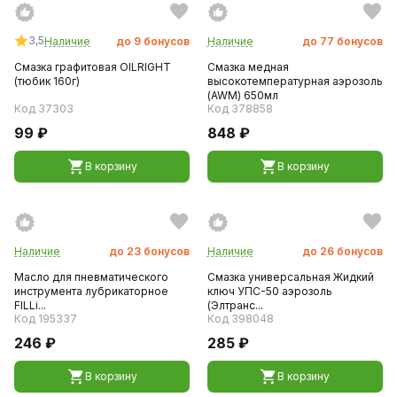
3,5
Наличие
до
9
бонусов
Наличие
до
77
бонусов
Смазка графитовая OILRIGHT
Смазка медная
(тюбик 160г)
высокотемпературная аэрозоль
(AWM) 650мл
Код 37303
Код 378858
99 ₽
848 ₽
В корзину
В корзину
Наличие
до
23
бонусов
Наличие
до
26
бонусов
Масло для пневматического
Смазка универсальная Жидкий
инструмента лубрикаторное
ключ УПС-50 аэрозоль
FILLi...
(Элтранс...
Код 195337
Код 398048
246 ₽
285 ₽
В корзину
В корзину