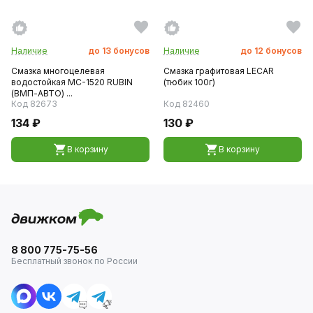
Наличие
до
13
бонусов
Наличие
до
12
бонусов
Смазка многоцелевая
Смазка графитовая LECAR
водостойкая МС-1520 RUBIN
(тюбик 100г)
(ВМП-АВТО) ...
Код 82673
Код 82460
134 ₽
130 ₽
В корзину
В корзину
8 800 775-75-56
Бесплатный звонок по России