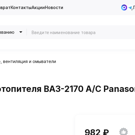
зврат
Контакты
Акции
Новости
званию
, вентиляция и омыватели
опителя ВАЗ-2170 А/С Panason
982 ₽