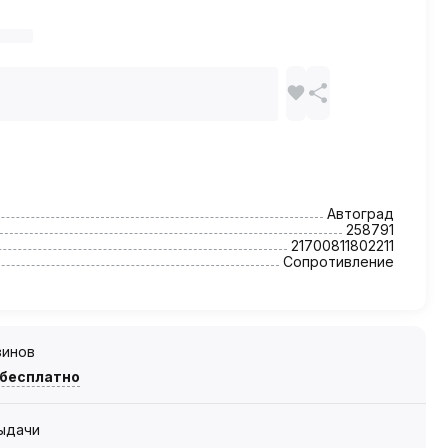
Автоград
258791
21700811802211
Сопротивление
зинов
 бесплатно
выдачи