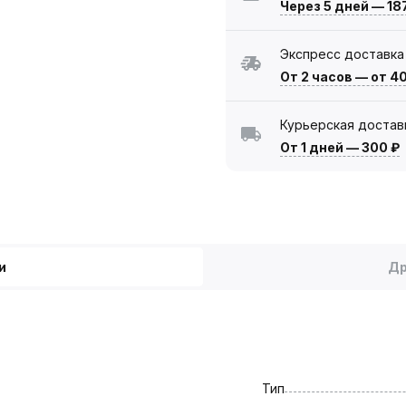
Через 5 дней
—
18
Экспресс доставка
От 2 часов
—
от 4
Курьерская достав
От 1 дней
—
300 ₽
и
Др
Тип