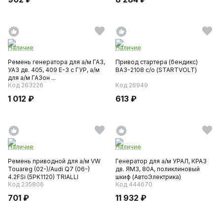
Наличие
Наличие
Ремень генератора для а/м ГАЗ,
Привод стартера (бендикс)
УАЗ дв. 405, 409 Е-3 с ГУP, а/м
ВАЗ-2108 с/о (STARTVOLT)
для а/м ГАЗон ...
Код 263226
Код 26949
1 012 ₽
613 ₽
Наличие
Наличие
Ремень приводной для а/м VW
Генератор для а/м УРАЛ, КРАЗ
Touareg (02-)/Audi Q7 (06-)
дв. ЯМЗ, 80А, поликлиновый
4.2FSi (5PK1120) TRIALLI
шкиф (АвтоЭлектрика)
Код 235806
Код 444670
701 ₽
11 932 ₽