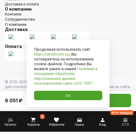
Доставка и оплата
О компании
Контакты
Сотрудничество
О компании
Доставка
Оплата
Продолжая использовать сайт
https://dvizhcom.ru/
, Вы
соглашаетесь на использование
cookie-файлов. Подробнее Вы
можете узнать в нашей
Политике в
отношении обработки
персональных данных
© 2015–
2026
Движком — сеть магазинов автозапчастей
пользователей сайта
ООО "РАТ"
.
для отечественных автомобилей и иномарок. Информация на сайте
носит исключительно информационный характер и не является
Ок
публичной офертой, определяемой положениями
6 051 ₽
Добавить в корзину
ст. 437 Гражданского кодекса РФ. Все права защищены.
4%+ скидка
0
Каталог
Корзина
Избранное
Гараж
Вход
СТО