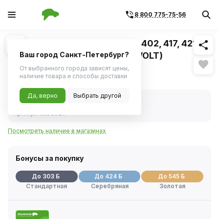
8 800 775-75-56
Похожие
1
/
5
Стартер для а/м ГАЗ, УАЗ дв. 402, 417, 421,
А274 EvoTech 1.7 кВт (STARTVOLT)
Ваш город Санкт-Петербург?
От выбранного города зависят цены,
6 051 ₽
наличие товара и способы доставки
Да, верно
Выбрать другой
В наличии
Код товара:
237216
Артикул:
lst0302x
Посмотреть наличие в магазинах
Бонусы за покупку
До 303 Б
До 424 Б
До 545 Б
Стандартная
Серебряная
Золотая