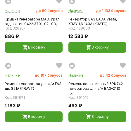
Наличие
до
80
бонусов
Наличие
до
1 133
бонусов
Крышка генератора МАЗ, Урал
Генератор ВАЗ LADA Vesta,
задняя ген.9422.3701-02,-03, ...
XRAY 1,6 140A (КЗАТЭ)
Код 326257
Код 428663
886 ₽
12 583 ₽
В корзину
В корзину
Наличие
до
107
бонусов
Наличие
до
42
бонусов
Ремень генератора для а/м ГАЗ
Ремень поликлиновый 6PK742
дв. G21A (PRAVT)
генератора для а/м ВАЗ-2110
(Б...
Код 391871
Код 391619
1 183 ₽
463 ₽
В корзину
В корзину