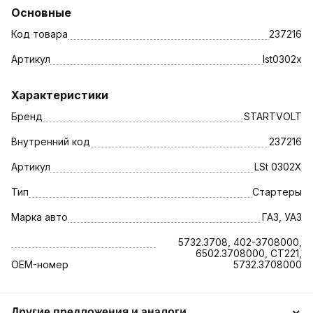
Основные
Код товара
237216
Артикул
lst0302x
Характеристики
Бренд
STARTVOLT
Внутренний код
237216
Артикул
LSt 0302X
Тип
Стартеры
Марка авто
ГАЗ, УАЗ
5732.3708, 402-3708000,
6502.3708000, СТ221,
OEM-номер
5732.3708000
Другие предложения и аналоги