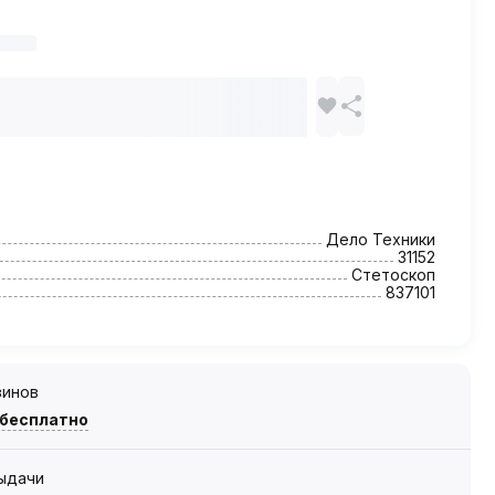
Дело Техники
31152
Стетоскоп
837101
зинов
 бесплатно
выдачи