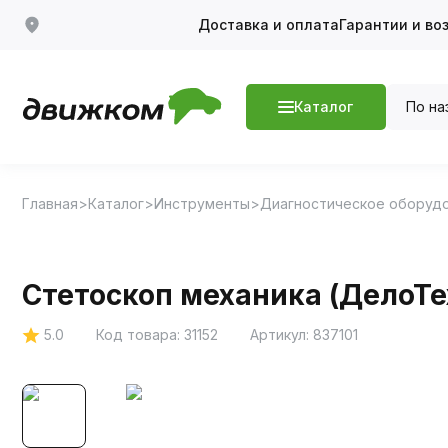
Доставка и оплата
Гарантии и во
По на
Каталог
Главная
Каталог
Инструменты
Диагностическое оборуд
Стетоскоп механика (ДелоТе
5.0
Код товара:
31152
Артикул:
837101