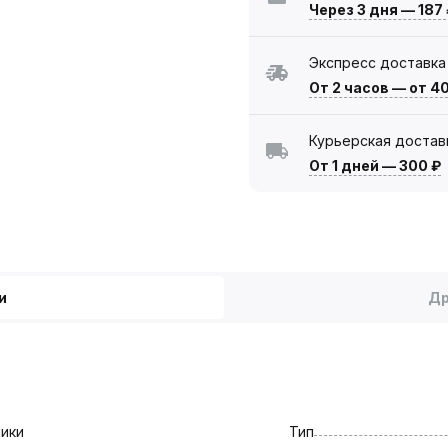
Через 3 дня
—
187
Экспресс доставка
От 2 часов
—
от 4
Курьерская достав
От 1 дней
—
300 ₽
и
Др
ики
Тип