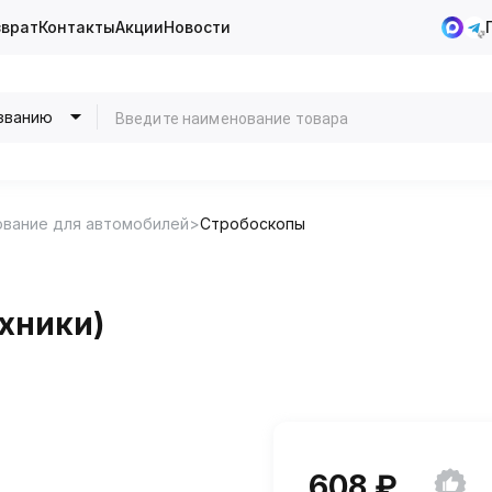
зврат
Контакты
Акции
Новости
званию
ование для автомобилей
Стробоскопы
хники)
608 ₽