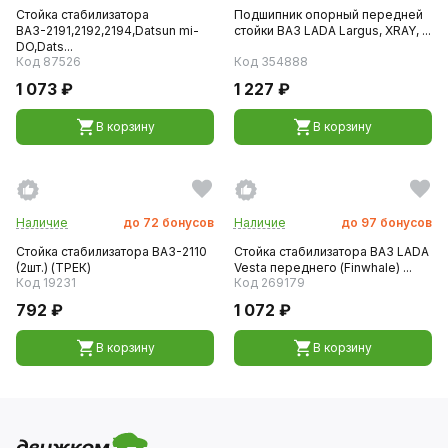
Стойка стабилизатора
Подшипник опорный передней
ВАЗ-2191,2192,2194,Datsun mi-
стойки ВАЗ LADA Largus, XRAY, ...
DO,Dats...
Код 87526
Код 354888
1 073 ₽
1 227 ₽
В корзину
В корзину
Наличие
до
72
бонусов
Наличие
до
97
бонусов
Стойка стабилизатора ВАЗ-2110
Стойка стабилизатора ВАЗ LADA
(2шт.) (ТРЕК)
Vesta переднего (Finwhale) ...
Код 19231
Код 269179
792 ₽
1 072 ₽
В корзину
В корзину