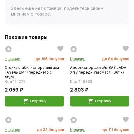
Здесь ещё нет отзывов, поделитесь своим
мнением о товаре.
Похожие товары
Наличие
до
186
бонусов
Наличие
до
84
бонусов
Стойка стабилизатора для а/м
Амортизатор для а/м ВАЗ LADA
ГАЗель ЦМФ переднего с
Xray передн. газомасл. (Sufix)
втулк...
Код 124275
Код 448338
2 059 ₽
2 803 ₽
В корзину
В корзину
Наличие
до
32
бонусов
Наличие
до
111
бонусов