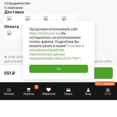
Сотрудничество
О компании
Доставка
Оплата
Продолжая использовать сайт
https://dvizhcom.ru/
, Вы
соглашаетесь на использование
cookie-файлов. Подробнее Вы
можете узнать в нашей
Политике в
отношении обработки
персональных данных
© 2015–
2026
Движком — сеть магазинов автозапчастей
пользователей сайта
ООО "РАТ"
.
для отечественных автомобилей и иномарок. Информация на сайте
носит исключительно информационный характер и не является
Ок
публичной офертой, определяемой положениями
551 ₽
Добавить в корзину
ст. 437 Гражданского кодекса РФ. Все права защищены.
4%+ скидка
0
Каталог
Корзина
Избранное
Гараж
Вход
СТО