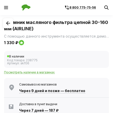
8 800 775-75-56
1
/
2
Съемник масляного фильтра цепной 30-160
мм (AIRLINE)
С помощью данного инструмента осуществляется демонтаж масляного фильтра автомобиля.
1 330 ₽
В наличии
Код товара:
238775
Артикул:
akf06
Посмотреть наличие в магазинах
Самовывоз из магазинов
Через 9 дней
и позже — бесплатно
Доставка в пункт выдачи
Через 7 дней
—
187 ₽