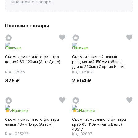
мнением о товаре.
Похожие товары
Наличие
Наличие
Съемник масляного фильтра
Съемник шкива 2-лапый
цепной 69-120мм (АвтоДело)
раздвижной 150мм (общая
длина 240мм) Сервис Ключ
[77705]
Код 37955
Код 315182
828 ₽
2 964 ₽
5
5
Наличие
Наличие
Съемник масляного фильтра
Съемник масляного фильтра
чашка 78мм 15 гр. (Автом)
краб 65-110мм (АвтоДело)
40517
Код 1035222
Код 32007