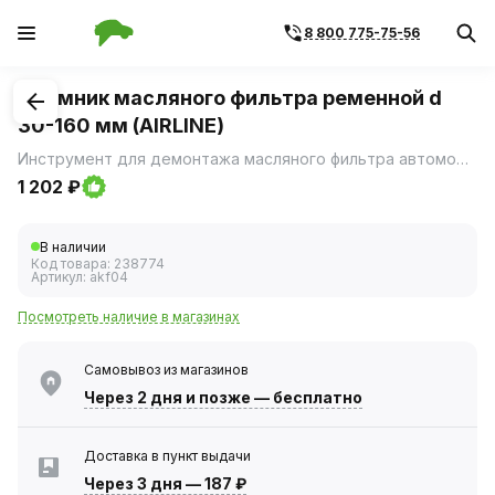
8 800 775-75-56
1
/
2
Съемник масляного фильтра ременной d
30-160 мм (AIRLINE)
Инструмент для демонтажа масляного фильтра автомобиля.
1 202 ₽
В наличии
Код товара:
238774
Артикул:
akf04
Посмотреть наличие в магазинах
Самовывоз из магазинов
Через 2 дня
и позже — бесплатно
Доставка в пункт выдачи
Через 3 дня
—
187 ₽