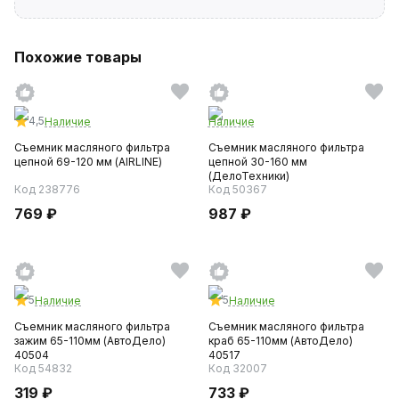
Похожие товары
4,5
Наличие
Наличие
Съемник масляного фильтра
Съемник масляного фильтра
цепной 69-120 мм (AIRLINE)
цепной 30-160 мм
(ДелоТехники)
Код 238776
Код 50367
769 ₽
987 ₽
5
5
Наличие
Наличие
Съемник масляного фильтра
Съемник масляного фильтра
зажим 65-110мм (АвтоДело)
краб 65-110мм (АвтоДело)
40504
40517
Код 54832
Код 32007
319 ₽
733 ₽