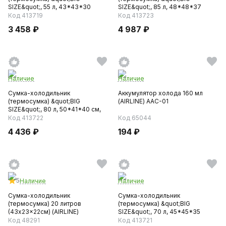
SIZE&quot;, 55 л, 43*43*30
SIZE&quot;, 85 л, 48*48*37
см,горизо...
см,горизо...
Код 413719
Код 413723
3 458 ₽
4 987 ₽
Наличие
Наличие
Сумка-холодильник
Аккумулятор холода 160 мл
(термосумка) &quot;BIG
(AIRLINE) AAC-01
SIZE&quot;, 80 л, 50*41*40 см,
верти...
Код 413722
Код 65044
4 436 ₽
194 ₽
5
Наличие
Наличие
Сумка-холодильник
Сумка-холодильник
(термосумка) 20 литров
(термосумка) &quot;BIG
(43x23x22см) (AIRLINE)
SIZE&quot;, 70 л, 45*45*35
см,горизо...
Код 48291
Код 413721