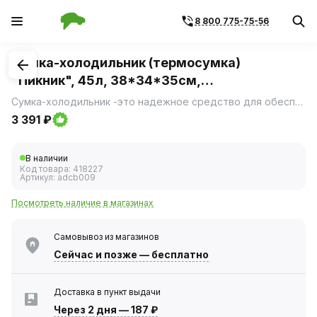
8 800 775-75-56
1
/
4
Сумка-холодильник (термосумка)
"Пикник", 45л, 38*34*35см,
водонепр.,серая (AIRLINE)
Сумка-холодильник -это надежное средство для обеспечения необходимой температуры и поддержания ее на протяжении длительного периода времени для транспортировки продуктов или других веществ.
3 391 ₽
В наличии
Код товара:
418227
Артикул:
adcb009
Посмотреть наличие в магазинах
Самовывоз из магазинов
Сейчас
и позже — бесплатно
Доставка в пункт выдачи
Через 2 дня
—
187 ₽