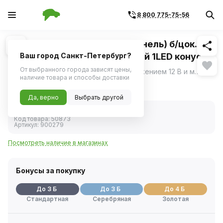
8 800 775-75-56
Похожие
1
/
1
Светодиод 12V 1,2W (приб.панель) б/цок.
(W1,2W / W2*4,6d) T5 зеленый 1LED конус
Ваш город Санкт-Петербург?
(YADA)
От выбранного города зависят цены,
Светодиод от YADA с рабочим напряжением 12 В и мощностью 1,2 Вт предназначен для использования на приборных панелях автомобилей.
ещё
наличие товара и способы доставки
41 ₽
Да, верно
Выбрать другой
В наличии
Код товара:
50873
Артикул:
900279
Посмотреть наличие в магазинах
Бонусы за покупку
До 3 Б
До 3 Б
До 4 Б
Стандартная
Серебряная
Золотая