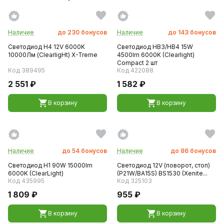
Наличие
до
230
бонусов
Наличие
до
143
бонусов
Светодиод H4 12V 6000K
Светодиод HB3/HB4 15W
10000Лм (ClearligНt) X-Treme
4500lm 6000K (Clearlight)
Compact 2 шт
Код 389495
Код 422088
2 551 ₽
1 582 ₽
В корзину
В корзину
Наличие
до
54
бонусов
Наличие
до
86
бонусов
Светодиод H1 90W 15000lm
Светодиод 12V (поворот, стоп)
6000K (ClearLight)
(P21W/BA15S) BS1530 (Xenite...
Код 435995
Код 325103
1 809 ₽
955 ₽
В корзину
В корзину