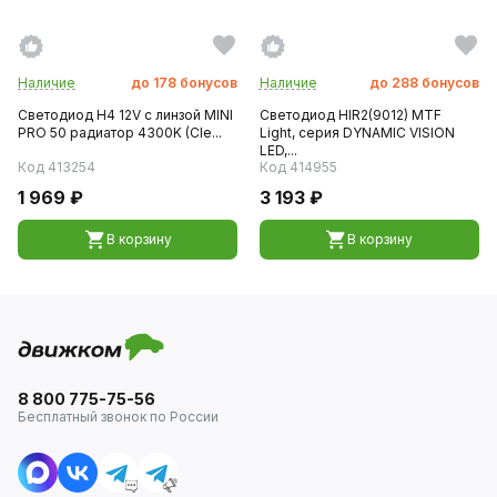
Наличие
до
178
бонусов
Наличие
до
288
бонусов
Светодиод H4 12V с линзой MINI
Светодиод HIR2(9012) MTF
PRO 50 радиатор 4300K (Cle...
Light, серия DYNAMIC VISION
LED,...
Код 413254
Код 414955
1 969 ₽
3 193 ₽
В корзину
В корзину
8 800 775-75-56
Бесплатный звонок по России