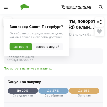
8 800 775-75-56
Похожие
1
/
1
Светодиод 12V 21/5W (габариты, поворот,
стоп) 2х конт. (P21/5W / BAY15d) белый
Ваш город Санкт-Петербург?
12LED (KRAFT)
От выбранного города зависят цены,
Светодиод 12V Р21/5W BAY15d S25 12LED 2-х конт.&#40;ук.пов.,стоп&#41; блистер &#40;KRAFT&#41; КТ 700066
ещё
наличие товара и способы доставки
385 ₽
Да, верно
Выбрать другой
В наличии
Код товара:
26679
Артикул:
kt700066
Посмотреть наличие в магазинах
Бонусы за покупку
До 20 Б
До 27 Б
До 35 Б
Стандартная
Серебряная
Золотая