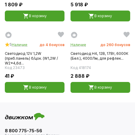
1 809 ₽
5 918 ₽
В корзину
В корзину
5
Наличие
до
4
бонусов
Наличие
до
260
бонусов
Светодиод 12V 1,2W
Светодиод H4, 12В, 17Вт, 6000К
(приб.панель) б/цок. (W1,2W /
(Бел.), 4000Лм, для рефлек...
W2*4,6d...
Код 23473
Код 418174
41 ₽
2 888 ₽
В корзину
В корзину
8 800 775-75-56