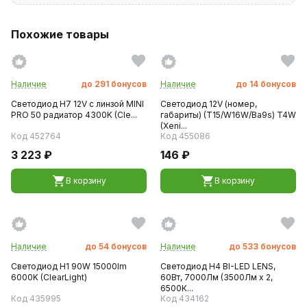
Похожие товары
Наличие
до
291
бонусов
Наличие
до
14
бонусов
Светодиод H7 12V с линзой MINI
Светодиод 12V (номер,
PRO 50 радиатор 4300K (Cle...
габариты) (T15/W16W/Ba9s) T4W
(Xeni...
Код 452764
Код 455086
3 223 ₽
146 ₽
В корзину
В корзину
Наличие
до
54
бонусов
Наличие
до
533
бонусов
Светодиод H1 90W 15000lm
Светодиод H4 BI-LED LENS,
6000K (ClearLight)
60Вт, 7000Лм (3500Лм x 2,
6500К...
Код 435995
Код 434162