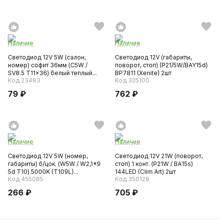
Наличие
Наличие
Светодиод 12V 5W (салон,
Светодиод 12V (габариты,
номер) софит 36мм (C5W /
поворот, стоп) (P21/5W/BAY15d)
SV8.5 T11x36) белый теплый...
BP7811 (Xenite) 2шт
Код 23483
Код 325100
79 ₽
762 ₽
Наличие
Наличие
Светодиод 12V 5W (номер,
Светодиод 12V 21W (поворот,
габариты) б/цок. (W5W / W2,1*9
стоп) 1 конт. (P21W / BA15s)
5d T10) 5000K (T109L)...
144LED (Clim Art) 2шт
Код 455085
Код 350128
266 ₽
705 ₽