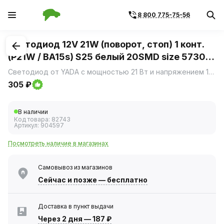
8 800 775-75-56
1
/
1
Светодиод 12V 21W (поворот, стоп) 1 конт.
(P21W / BA15s) S25 белый 20SMD size 5730
(YADA)
Светодиод от YADA с мощностью 21 Вт и напряжением 12 В предназначен для использования в автомобильных указателях поворота и стоп-сигналах.
305 ₽
В наличии
Код товара:
82743
Артикул:
904597
Посмотреть наличие в магазинах
Самовывоз из магазинов
Сейчас
и позже — бесплатно
Доставка в пункт выдачи
Через 2 дня
—
187 ₽