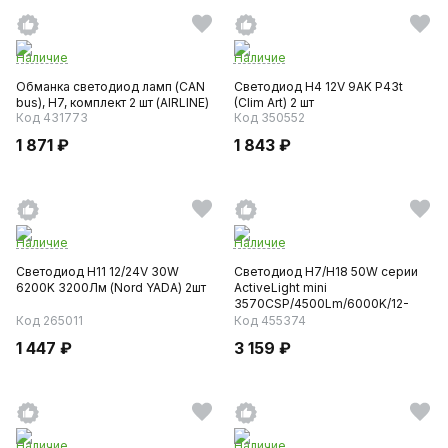
Наличие
Наличие
Обманка светодиод ламп (CAN
Светодиод H4 12V 9AK P43t
bus), H7, комплект 2 шт (AIRLINE)
(Clim Art) 2 шт
Код 431773
Код 350552
1 871 ₽
1 843 ₽
Наличие
Наличие
Светодиод H11 12/24V 30W
Светодиод H7/H18 50W серии
6200K 3200Лм (Nord YADA) 2шт
ActiveLight mini
3570CSP/4500Lm/6000K/12-
24V,кулер...
Код 265011
Код 455374
1 447 ₽
3 159 ₽
Наличие
Наличие