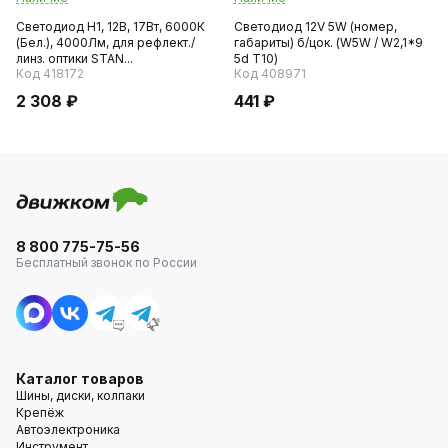
Светодиод H1, 12В, 17Вт, 6000К
Светодиод 12V 5W (номер,
(Бел.), 4000Лм, для рефлект./
габариты) б/цок. (W5W / W2,1*9
линз. оптики STAN...
5d T10)
Код 418172
Код 408971
2 308 ₽
441 ₽
8 800 775-75-56
Бесплатный звонок по России
Каталог товаров
Шины, диски, колпаки
Крепёж
Автоэлектроника
Инструмент