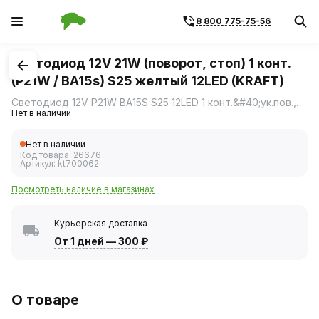
8 800 775-75-56
1
/
1
Светодиод 12V 21W (поворот, стоп) 1 конт.
(P21W / BA15s) S25 желтый 12LED (KRAFT)
Светодиод 12V P21W BA15S S25 12LED 1 конт.&#40;ук.пов.,стоп&#41; желтый блистер &#40;KRAFT&#41; КТ 700062
Нет в наличии
Нет в наличии
Код товара:
26676
Артикул:
kt700062
Посмотреть наличие в магазинах
Курьерская доставка
От 1 дней
—
300 ₽
О товаре