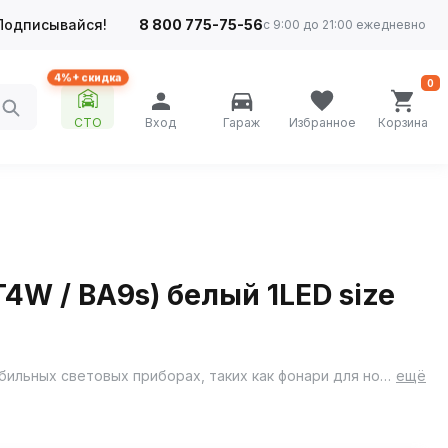
Подписывайся!
8 800 775-75-56
с 9:00 до 21:00 ежедневно
4%+ скидка
0
СТО
Вход
Гараж
Избранное
Корзина
T4W / BA9s) белый 1LED size
Светодиод от YADA с рабочим напряжением 12 В и мощностью 4 Вт предназначен для использования в различных автомобильных световых приборах, таких как фонари для номерных знаков, габаритных огней и указателей поворота.
ещё