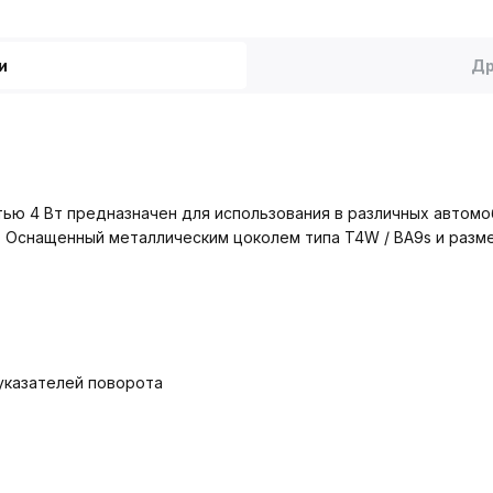
и
Др
ью 4 Вт предназначен для использования в различных автомо
а. Оснащенный металлическим цоколем типа T4W / BA9s и раз
указателей поворота