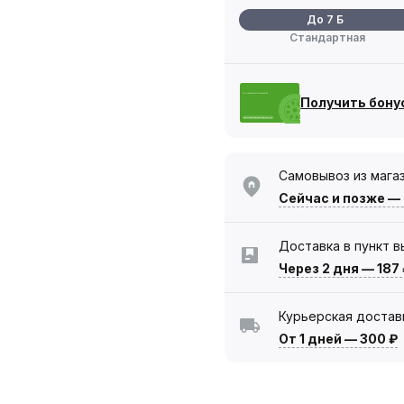
До 7 Б
Стандартная
Получить бону
Самовывоз из мага
Сейчас
и позже —
Доставка в пункт 
Через 2 дня
—
187
Курьерская достав
От 1 дней
—
300 ₽