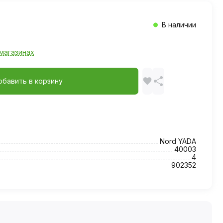
В наличии
магазинах
обавить в корзину
Nord YADA
40003
4
902352