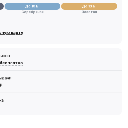
До 10 Б
До 13 Б
Серебряная
Золотая
сную карту
зинов
 бесплатно
выдачи
 ₽
ка