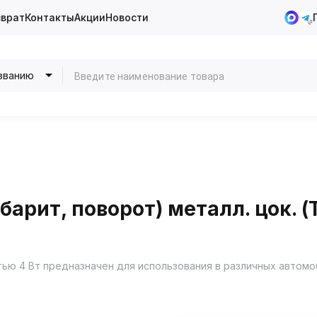
зврат
Контакты
Акции
Новости
званию
арит, поворот) металл. цок. (