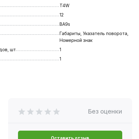
T4W
12
BA9s
Габариты, Указатель поворота, 
Номерной знак
дов, шт
1
1
Без оценки
Оставить отзыв