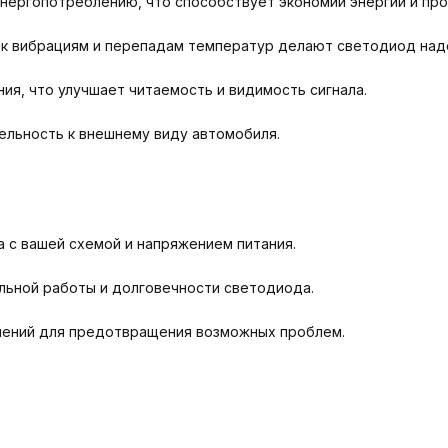
нергопотреблению, что способствует экономии энергии и пр
 к вибрациям и перепадам температур делают светодиод над
ия, что улучшает читаемость и видимость сигнала.
ельность к внешнему виду автомобиля.
 с вашей схемой и напряжением питания.
льной работы и долговечности светодиода.
нений для предотвращения возможных проблем.