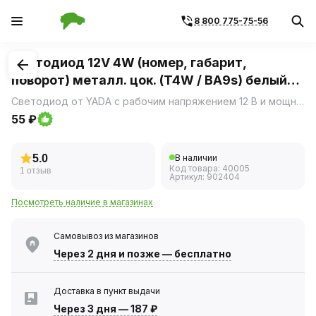
8 800 775-75-56
1
/
1
Светодиод 12V 4W (номер, габарит,
поворот) металл. цок. (T4W / BA9s) белый
1SMD size 5050 (YADA)
Светодиод от YADA с рабочим напряжением 12 В и мощностью 4 Вт предназначен для использования в различных автомобильных световых приборах, таких как фонари для номерных знаков, габаритных огней и указателей поворота.
55 ₽
5.0
В наличии
Код товара:
40005
1 отзыв
Артикул:
902404
Посмотреть наличие в магазинах
Самовывоз из магазинов
Через 2 дня
и позже — бесплатно
Доставка в пункт выдачи
Через 3 дня
—
187 ₽