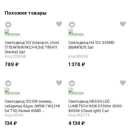
Похожие товары
Наличие
Наличие
Светодиод 12V (поворот, стоп)
Светодиод H4 12V 33SMD
(T15/W16W/W2,1x9,5d) TR5411
(ВЫМПЕЛ) 2шт
(Xenite) 2шт
Код 325098
Код 80634
789 ₽
1 378 ₽
Наличие
Наличие
Светодиод 12V 5W (номер,
Светодиод HB3/24 LED
габариты) б/цок. (W5W / W2,1*9
LUMETECH 50W 5700lm 3000-
5d T10) белый 4SMD ...
8000К (ClearLight) 2 шт
Код 40041
Код 452773
134 ₽
4 134 ₽