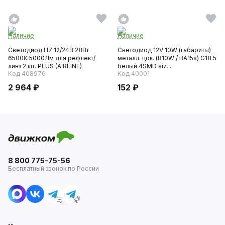
Наличие
Наличие
Светодиод H7 12/24В 28Вт
Светодиод 12V 10W (габариты)
6500К 5000Лм для рефлект/
металл. цок. (R10W / ВА15s) G18.5
линз 2 шт. PLUS (AIRLINE)
белый 4SMD siz...
Код 408976
Код 40001
2 964 ₽
152 ₽
8 800 775-75-56
Бесплатный звонок по России