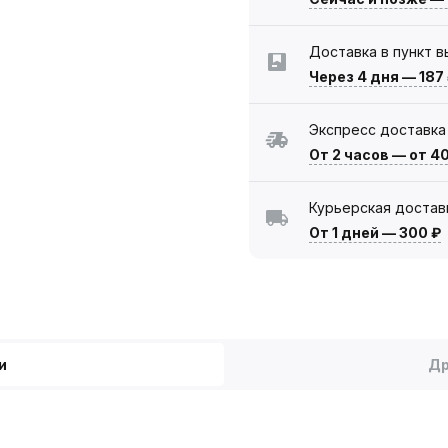
Доставка в пункт 
Через 4 дня
—
187
Экспресс доставка
От 2 часов
—
от 4
Курьерская достав
От 1 дней
—
300 ₽
и
Др