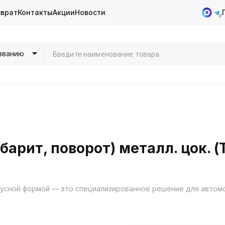
зврат
Контакты
Акции
Новости
званию
арит, поворот) металл. цок. (