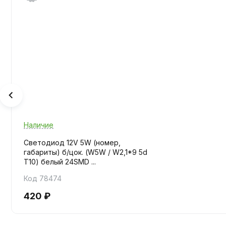
Наличие
Светодиод 12V 5W (номер,
габариты) б/цок. (W5W / W2,1*9 5d
T10) белый 24SMD ...
Код 78474
420 ₽