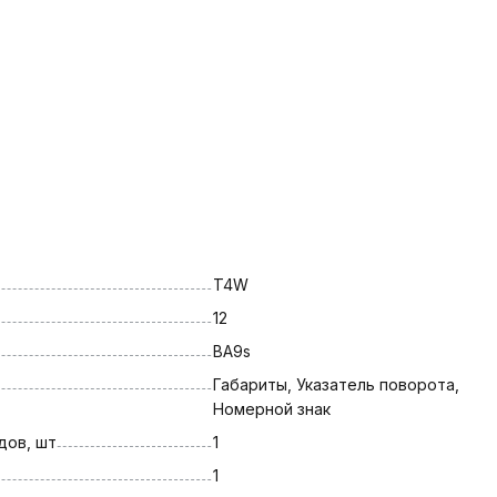
T4W
12
BA9s
Габариты, Указатель поворота, 
Номерной знак
дов, шт
1
1