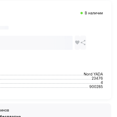
В наличии
Nord YADA
23476
4
900285
зинов
 бесплатно