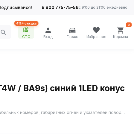
Подписывайся!
8 800 775-75-56
с 9:00 до 21:00 ежедневно
4%+ скидка
0
СТО
Вход
Гараж
Избранное
Корзина
T4W / BA9s) синий 1LED конус
Светодиод 12V 4W от YADA с металлическим цоколем и конусной формой — это специализированное решение для автомобильных номеров, габаритных огней и указателей поворота, создающее яркое синее освещение.