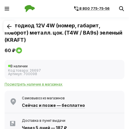
8 800 775-75-56
1
/
1
Светодиод 12V 4W (номер, габарит,
поворот) металл. цок. (T4W / BA9s) зеленый
(KRAFT)
60 ₽
В наличии
Код товара:
26697
Артикул:
700098
Посмотреть наличие в магазинах
Самовывоз из магазинов
Сейчас
и позже — бесплатно
Доставка в пункт выдачи
Через 5 дней
—
187 ₽