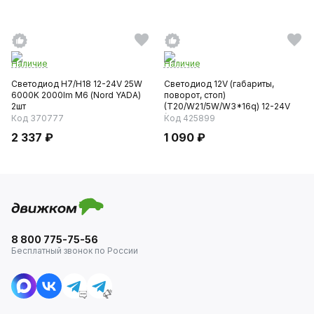
Наличие
Наличие
Светодиод H7/H18 12-24V 25W
Светодиод 12V (габариты,
6000K 2000lm М6 (Nord YADA)
поворот, стоп)
2шт
(T20/W21/5W/W3*16q) 12-24V
(Goodyear)...
Код 370777
Код 425899
2 337 ₽
1 090 ₽
8 800 775-75-56
Бесплатный звонок по России