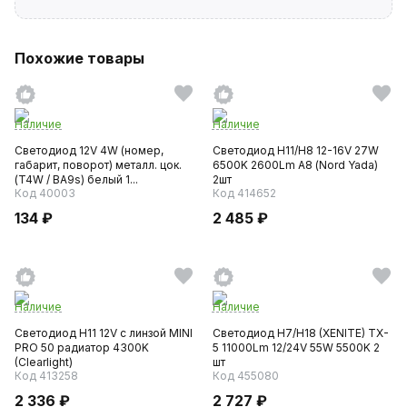
Похожие товары
Наличие
Наличие
Светодиод 12V 4W (номер,
Светодиод H11/Н8 12-16V 27W
габарит, поворот) металл. цок.
6500K 2600Lm А8 (Nord Yada)
(T4W / BA9s) белый 1...
2шт
Код 40003
Код 414652
134 ₽
2 485 ₽
Наличие
Наличие
Светодиод H11 12V с линзой MINI
Светодиод H7/H18 (XENITE) TX-
PRO 50 радиатор 4300K
5 11000Lm 12/24V 55W 5500K 2
(Clearlight)
шт
Код 413258
Код 455080
2 336 ₽
2 727 ₽