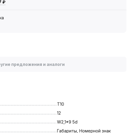
7 ₽
ка
угие предложения и аналоги
T10
12
W2,1*9 5d
Габариты, Номерной знак