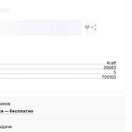
Kraft
26683
5
700102
зинов
же — бесплатно
выдачи