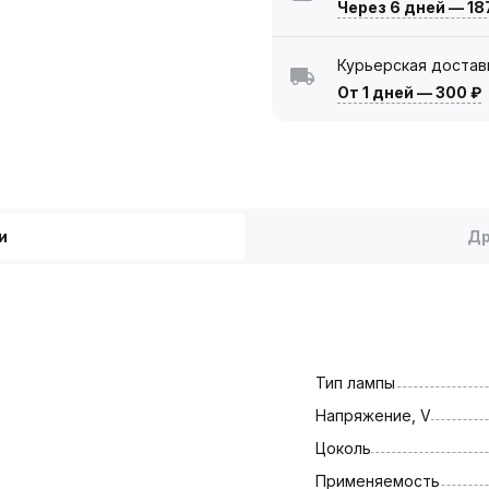
Через 6 дней
—
18
Курьерская достав
От 1 дней
—
300 ₽
и
Др
Тип лампы
Напряжение, V
Цоколь
Применяемость