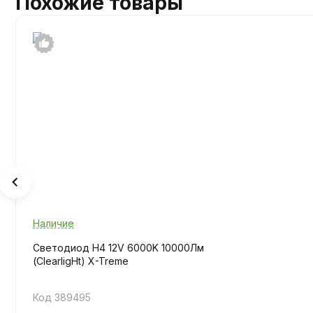
Похожие товары
Наличие
Светодиод H4 12V 6000K 10000Лм
(ClearligНt) X-Treme
Код 389495