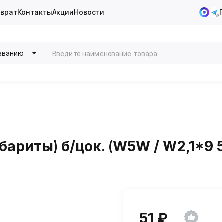
зврат
Контакты
Акции
Новости
званию
бариты) б/цок. (W5W / W2,1*9 
51 ₽