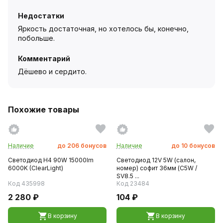
Недостатки
Яркость достаточная, но хотелось бы, конечно,
побольше.
Комментарий
Дёшево и сердито.
Похожие товары
Наличие
до
206
бонусов
Наличие
до
10
бонусов
Светодиод H4 90W 15000lm
Светодиод 12V 5W (салон,
6000K (ClearLight)
номер) софит 36мм (C5W /
SV8.5 ...
Код 435998
Код 23484
2 280 ₽
104 ₽
В корзину
В корзину