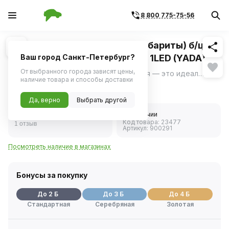
8 800 775-75-56
Похожие
1
/
1
Светодиод 12V 5W (номер, габариты) б/цок.
(W5W / W2,1*9 5d T10) белый 1LED (YADA)
Ваш город Санкт-Петербург?
От выбранного города зависят цены,
Светодиод 12V 5W от YADA без цоколя — это идеальное решение для автомобильных номеров и габаритных огней.
ещё
наличие товара и способы доставки
38 ₽
Да, верно
Выбрать другой
4.0
В наличии
Код товара:
23477
1 отзыв
Артикул:
900291
Посмотреть наличие в магазинах
Бонусы за покупку
До 2 Б
До 3 Б
До 4 Б
Стандартная
Серебряная
Золотая