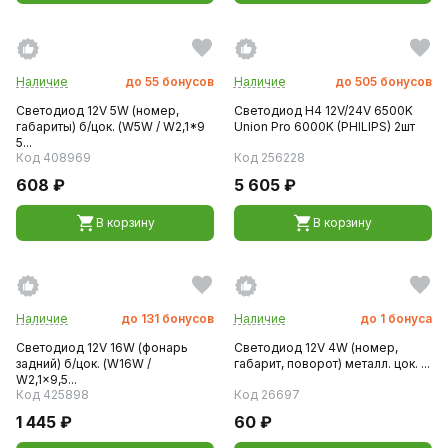
Наличие
до
55
бонусов
Наличие
до
505
бонусов
Светодиод 12V 5W (номер,
Светодиод H4 12V/24V 6500K
габариты) б/цок. (W5W / W2,1*9
Union Pro 6000K (PHILIPS) 2шт
5...
Код 408969
Код 256228
608 ₽
5 605 ₽
В корзину
В корзину
Наличие
до
131
бонусов
Наличие
до
1
бонуса
Светодиод 12V 16W (фонарь
Светодиод 12V 4W (номер,
задний) б/цок. (W16W /
габарит, поворот) металл. цок. ...
W2,1x9,5...
Код 425898
Код 26697
1 445 ₽
60 ₽