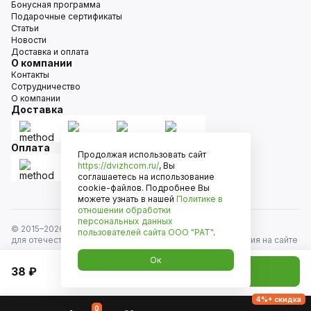
Бонусная программа
Подарочные сертификаты
Статьи
Новости
Доставка и оплата
О компании
Контакты
Сотрудничество
О компании
Доставка
Оплата
Продолжая использовать сайт
https://dvizhcom.ru/
, Вы
соглашаетесь на использование
cookie-файлов. Подробнее Вы
можете узнать в нашей
Политике в
отношении обработки
персональных данных
© 2015–
2026
Движком — сеть магазинов автозапчастей
пользователей сайта
ООО "РАТ"
.
для отечественных автомобилей и иномарок. Информация на сайте
носит исключительно информационный характер и не является
Ок
публичной офертой, определяемой положениями
38 ₽
Добавить в корзину
ст. 437 Гражданского кодекса РФ. Все права защищены.
4%+ скидка
0