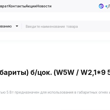
зврат
Контакты
Акции
Новости
званию
бариты) б/цок. (W5W / W2,1*9 
ью 5 Вт предназначен для использования в габаритных огнях 