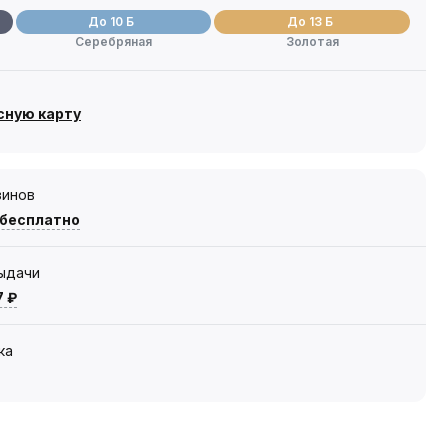
До 10 Б
До 13 Б
Серебряная
Золотая
сную карту
зинов
 бесплатно
выдачи
7 ₽
ка