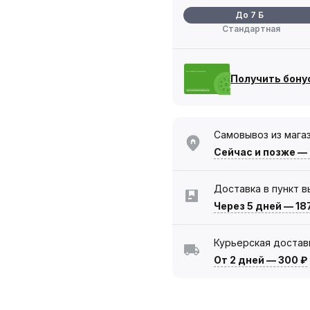
До 7 Б
Стандартная
Получить бону
Самовывоз из мага
Сейчас
и позже —
Доставка в пункт 
Через 5 дней
—
18
Курьерская достав
От 2 дней
—
300 ₽