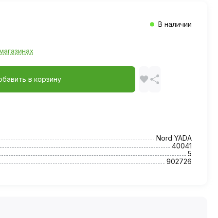
В наличии
магазинах
обавить в корзину
Nord YADA
40041
5
902726