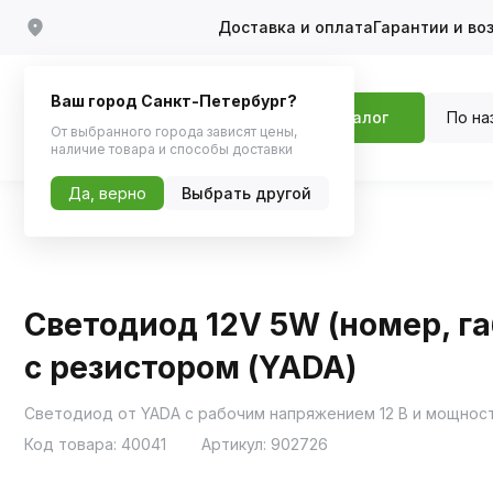
Доставка и оплата
Гарантии и во
Ваш город Санкт-Петербург?
По на
Каталог
От выбранного города зависят цены,
наличие товара и способы доставки
Да, верно
Выбрать другой
Главная
Каталог
Автосвет
Светодиоды
Светодиод 12V 5W (номер, га
с резистором (YADA)
Светодиод от YADA с рабочим напряжением 12 В и мощност
Код товара:
40041
Артикул:
902726