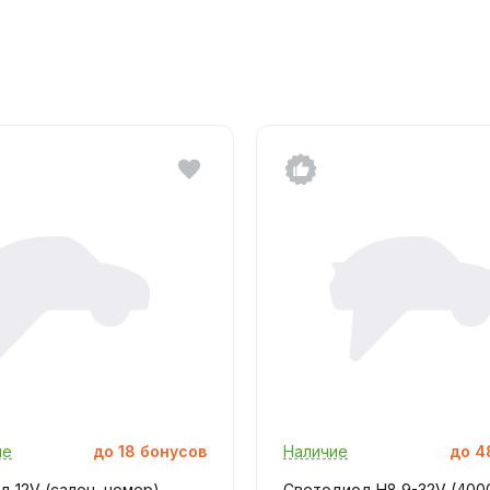
ие
до
18
бонусов
Наличие
до
4
 12V (салон, номер)
Светодиод H8 9-32V (4000