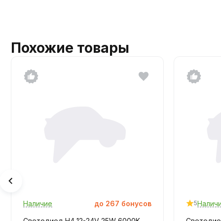
Похожие товары
Наличие
до
267
бонусов
Налич
5
Светодиод H4 12-24V 25W 6000K
Светодиод