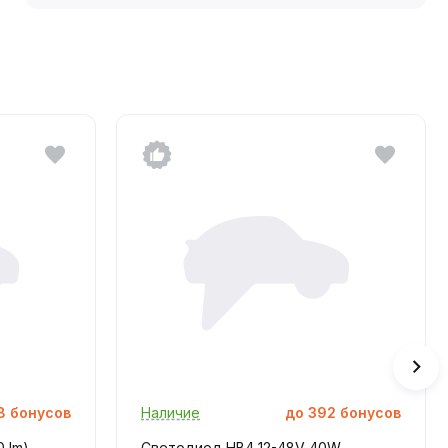
8
бонусов
Наличие
до
392
бонусов
 lm)
Светодиод HB4 12-48V 40W