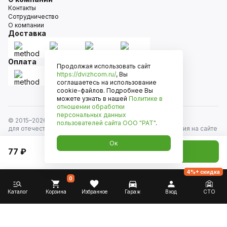
Контакты
Сотрудничество
О компании
Доставка
Оплата
Продолжая использовать сайт
https://dvizhcom.ru/
, Вы
соглашаетесь на использование
cookie-файлов. Подробнее Вы
можете узнать в нашей
Политике в
отношении обработки
персональных данных
© 2015–
2026
Движком — сеть магазинов автозапчастей
пользователей сайта
ООО "РАТ"
.
для отечественных автомобилей и иномарок. Информация на сайте
носит исключительно информационный характер и не является
Ок
публичной офертой, определяемой положениями
77 ₽
Добавить в корзину
ст. 437 Гражданского кодекса РФ. Все права защищены.
4%+ скидка
0
Каталог
Корзина
Избранное
Гараж
Вход
СТО