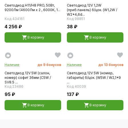
Светодиод H11/H8 PRO, 50Вт,
Светодиод 12V 1,2W
9200Лм (4600Лм x 2 , 6000К, 1...
(приб.панель) б/цок. (W1,2W /
W2*4,6d...
Код 434161
Код 98851
4 256 ₽
38 ₽
В корзину
В корзину
Наличие
до
9
бонусов
Наличие
до
13
бонусов
Светодиод 12V 5W (салон,
Светодиод 12V 5W (номер,
номер) софит 36мм (C5W /
габариты) б/цок. (W5W / W2,1*9
SV8.5 ...
...
Код 23486
Код 40039
95 ₽
137 ₽
В корзину
В корзину