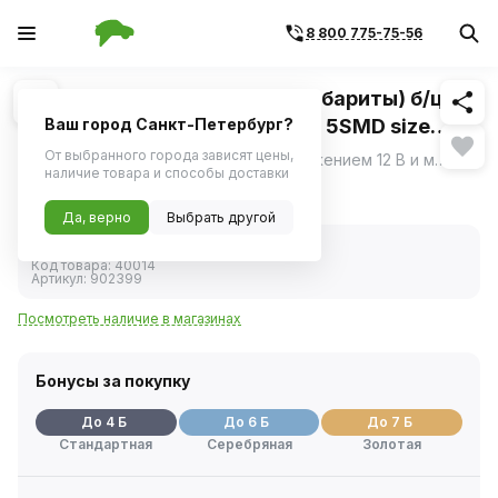
8 800 775-75-56
Похожие
1
/
1
Светодиод 12V 5W (номер, габариты) б/цок.
(W5W / W2,1*9 5d T10) белый 5SMD size
Ваш город Санкт-Петербург?
5050 (YADA)
От выбранного города зависят цены,
Светодиод от YADA с рабочим напряжением 12 В и мощностью 5 Вт предназначен для использования в габаритных огнях и фонариках для номерных знаков автомобиля.
ещё
наличие товара и способы доставки
77 ₽
Да, верно
Выбрать другой
В наличии
Код товара:
40014
Артикул:
902399
Посмотреть наличие в магазинах
Бонусы за покупку
До 4 Б
До 6 Б
До 7 Б
Стандартная
Серебряная
Золотая