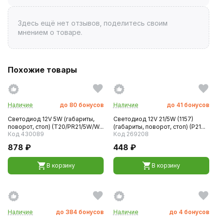
Здесь ещё нет отзывов, поделитесь своим
мнением о товаре.
Похожие товары
Наличие
до
80
бонусов
Наличие
до
41
бонусов
Светодиод 12V 5W (габариты,
Светодиод 12V 21/5W (1157)
поворот, стоп) (T20/PR21/5W/W...
(габариты, поворот, стоп) (P21...
Код 430089
Код 269208
878 ₽
448 ₽
В корзину
В корзину
Наличие
до
384
бонусов
Наличие
до
4
бонусов