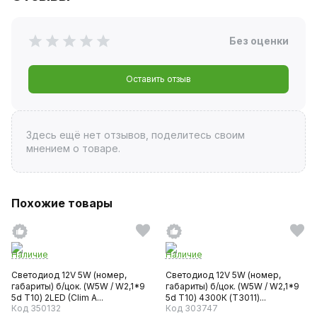
Без оценки
Оставить отзыв
Здесь ещё нет отзывов, поделитесь своим
мнением о товаре.
Похожие товары
Наличие
Наличие
Светодиод 12V 5W (номер,
Светодиод 12V 5W (номер,
габариты) б/цок. (W5W / W2,1*9
габариты) б/цок. (W5W / W2,1*9
5d T10) 2LED (Clim A...
5d T10) 4300К (T3011)...
Код 350132
Код 303747