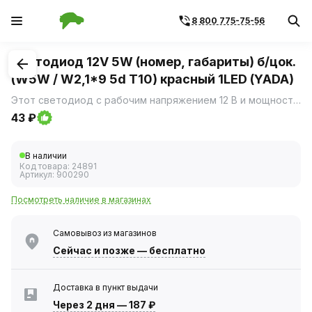
8 800 775-75-56
1
/
1
Светодиод 12V 5W (номер, габариты) б/цок.
(W5W / W2,1*9 5d T10) красный 1LED (YADA)
Этот светодиод с рабочим напряжением 12 В и мощностью 5 Вт — идеальное решение для освещения номерных знаков и габаритных огней вашего автомобиля.
43 ₽
В наличии
Код товара:
24891
Артикул:
900290
Посмотреть наличие в магазинах
Самовывоз из магазинов
Сейчас
и позже — бесплатно
Доставка в пункт выдачи
Через 2 дня
—
187 ₽