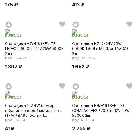
175 ₽
413 ₽
Наличие
Наличие
Светодиод H7/H18 (XENITE)
Светодиод H7 12-24V 25W
LED-X2 6800Lm 12V 25W 5000K
6000K 1500lm M5 (Nord YADA)
2 шт
2шт
Код 455079
Код 370775
1 397 ₽
1 652 ₽
Наличие
Наличие
Светодиод 12V 4W (номер,
Светодиод H4/H19 (XENITE)
габарит, поворот) металл. цок.
COMPACT-F2 2700Lm 12V 20W
(T4W / BA9s) белый 1...
5000K 2шт
Код 26994
Код 419864
41 ₽
2 755 ₽