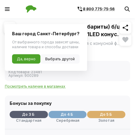
8 800 775-75-56
Похожие
1
/
1
Светодиод 12V 5W (номер, габариты) б/цок.
(W5W / W2,1*9 5d T10) синий 1LED конус
Ваш город Санкт-Петербург?
(YADA)
От выбранного города зависят цены,
Светодиод 12V 5W от YADA без цоколя с конусной формой и синим светом — это специализированное решение для автомобильных номеров и габаритных огней.
ещё
наличие товара и способы доставки
50 ₽
Да, верно
Выбрать другой
В наличии
Код товара:
23481
Артикул:
900289
Посмотреть наличие в магазинах
Бонусы за покупку
До 3 Б
До 4 Б
До 5 Б
Стандартная
Серебряная
Золотая