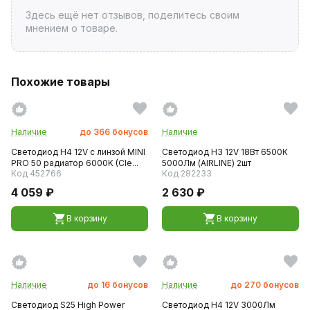
Здесь ещё нет отзывов, поделитесь своим
мнением о товаре.
Похожие товары
Наличие
до
366
бонусов
Наличие
Светодиод H4 12V с линзой MINI
Светодиод H3 12V 18Вт 6500К
PRO 50 радиатор 6000K (Cle...
5000Лм (AIRLINE) 2шт
Код 452766
Код 282233
4 059 ₽
2 630 ₽
В корзину
В корзину
Наличие
до
16
бонусов
Наличие
до
270
бонусов
Светодиод S25 High Power
Светодиод H4 12V 3000Лм