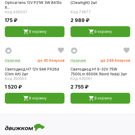
Optical lens 12V P21W 3W BA15s
(Clearlight) 2шт
б...
Код 430037
Код 73877
175 ₽
2 989 ₽
В корзину
В корзину
Наличие
до
45
бонусов
Наличие
до
248
бонусов
Светодиод H7 12V 9AK PX26d
Светодиод H1 9-32V 75W
(Clim Art) 2шт
7500Lm 6500K (Nord Yada) 2шт
Код 350553
Код 435061
1 520 ₽
2 755 ₽
В корзину
В корзину