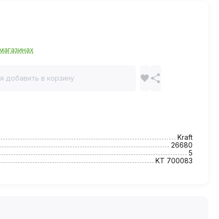
магазинах
я добавить в корзину
Kraft
26680
5
KT 700083