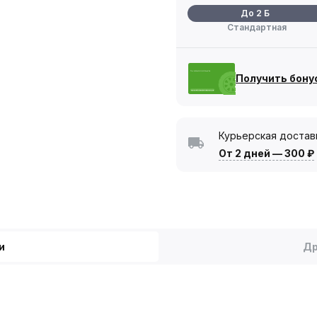
До 2 Б
Стандартная
Получить бону
Курьерская достав
От 2 дней
—
300 ₽
и
Др