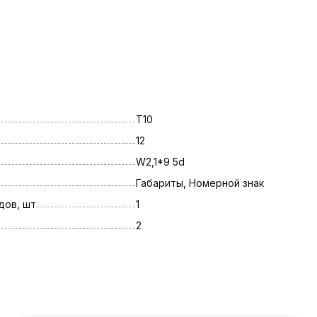
T10
12
W2,1*9 5d
Габариты, Номерной знак
дов, шт
1
2