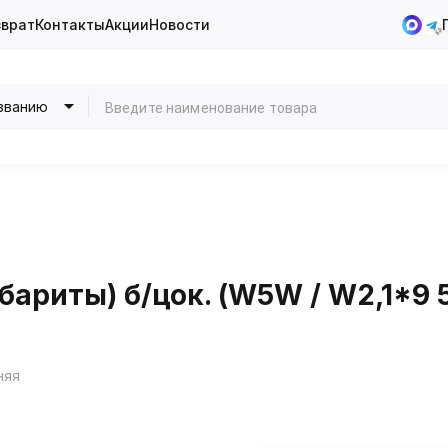
зврат
Контакты
Акции
Новости
званию
бариты) б/цок. (W5W / W2,1*9 5
няя