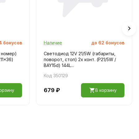
4
бонусов
Наличие
до
62
бонусов
 номер)
Светодиод 12V 21/5W (габариты,
11x36)
поворот, стоп) 2х конт. (P21/5W /
BAY15d) 144L...
Код 350129
679 ₽
орзину
В корзину