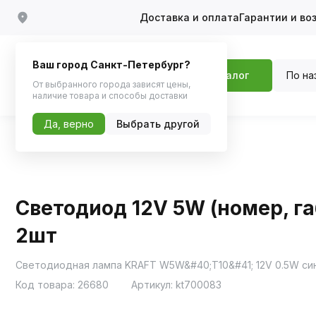
Доставка и оплата
Гарантии и во
Ваш город Санкт-Петербург?
По на
Каталог
От выбранного города зависят цены,
наличие товара и способы доставки
Да, верно
Выбрать другой
Главная
Каталог
Автосвет
Светодиоды
Светодиод 12V 5W (номер, га
2шт
Светодиодная лампа KRAFT W5W&#40;T10&#41; 12V 0.5W си
Код товара:
26680
Артикул:
kt700083