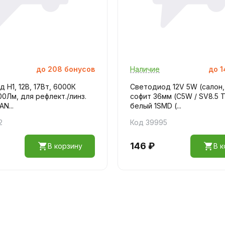
до
208
бонусов
Наличие
до
1
 H1, 12В, 17Вт, 6000К
Светодиод 12V 5W (салон,
000Лм, для рефлект./линз.
софит 36мм (C5W / SV8.5 T
N...
белый 1SMD (...
2
Код 39995
146 ₽
В корзину
В к