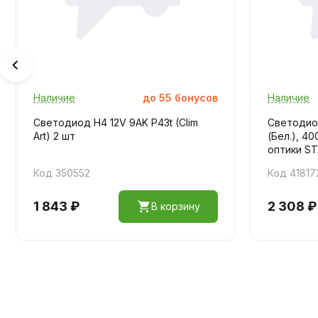
Наличие
до
55
бонусов
Наличие
Светодиод H4 12V 9AK P43t (Clim
Светодиод
Art) 2 шт
(Бел.), 4
оптики STA
Код 350552
Код 41817
1 843 ₽
2 308 ₽
В корзину