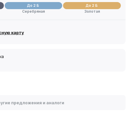
До 2 Б
До 2 Б
Серебряная
Золотая
сную карту
ка
угие предложения и аналоги