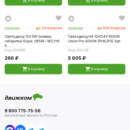
В корзину
В корзину
Наличие
до
24
бонусов
Наличие
до
505
бонусов
Светодиод 12V 5W (номер,
Светодиод H4 12V/24V 6500K
габариты) б/цок. (W5W / W2,1*9
Union Pro 6000K (PHILIPS) 2шт
5...
Код 455085
Код 256228
266 ₽
5 605 ₽
В корзину
В корзину
8 800 775-75-56
Бесплатный звонок по России