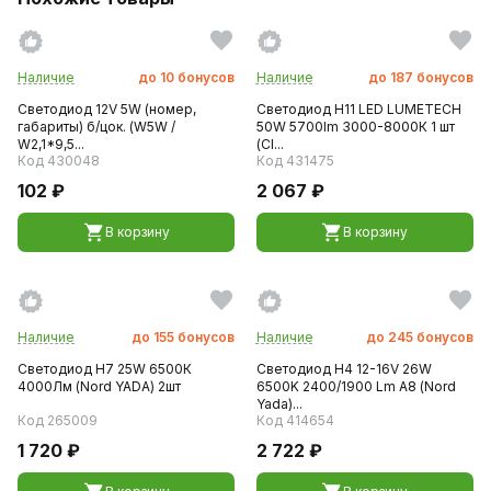
Наличие
до
10
бонусов
Наличие
до
187
бонусов
Светодиод 12V 5W (номер,
Светодиод H11 LED LUMETECH
габариты) б/цок. (W5W /
50W 5700lm 3000-8000К 1 шт
W2,1*9,5...
(Cl...
Код 430048
Код 431475
102 ₽
2 067 ₽
В корзину
В корзину
Наличие
до
155
бонусов
Наличие
до
245
бонусов
Светодиод H7 25W 6500К
Светодиод H4 12-16V 26W
4000Лм (Nord YADA) 2шт
6500K 2400/1900 Lm А8 (Nord
Yada)...
Код 265009
Код 414654
1 720 ₽
2 722 ₽